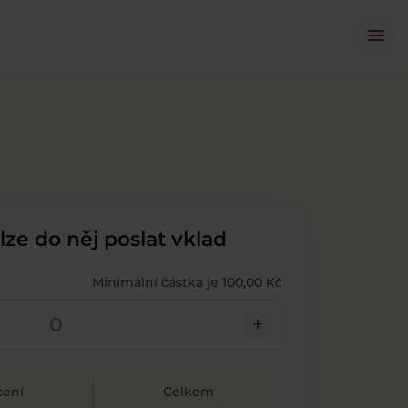
Me
menu
 lze do něj poslat vklad
Minimální částka je 100,00 Kč
add
ení
Celkem