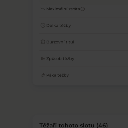
trending_down
help
Maximální ztráta
schedule
Délka těžby
account_balance
Burzovní titul
candlestick_chart
Způsob těžby
finance_mode
Páka těžby
Těžaři tohoto slotu (46)