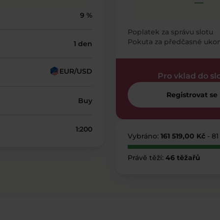
—
9 %
Poplatek za správu slotu
Pokuta za předčasné uko
1 den
EUR/USD
Pro vklad do sl
Registrovat se
Buy
1:200
Vybráno:
161 519,00 Kč
- 81
Právě těží:
46 těžařů