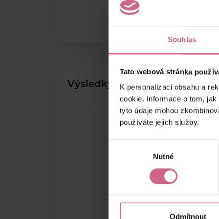
Souhlas
Tato webová stránka použív
Výsledky těžby
K personalizaci obsahu a re
cookie. Informace o tom, jak
tyto údaje mohou zkombinovat
používáte jejich služby.
Výběr
Nutné
souhlasu
Odmítnout