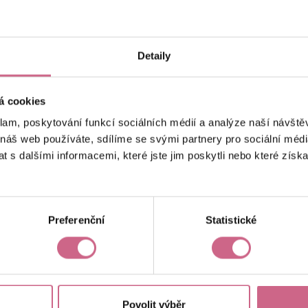
keyboard_arrow_left
keyboard_arrow_right
1
2
4
5
Detaily
á cookies
klam, poskytování funkcí sociálních médií a analýze naší návšt
 náš web používáte, sdílíme se svými partnery pro sociální média
 s dalšími informacemi, které jste jim poskytli nebo které získa
Aktuální výsledek
5 503,30 Kč
Preferenční
Statistické
Povolit výběr