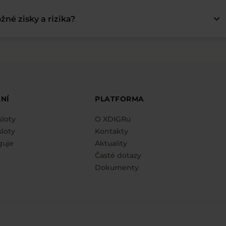
keyboard_arrow_down
žné zisky a rizika?
NÍ
PLATFORMA
sloty
O XDIGRu
loty
Kontakty
guje
Aktuality
Časté dotazy
Dokumenty