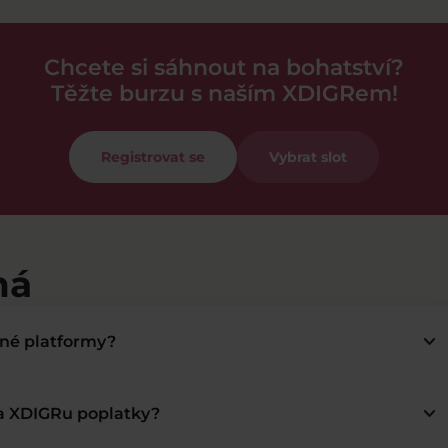
Chcete si sáhnout na bohatství?
Těžte burzu s naším XDIGRem!
Registrovat se
Vybrat slot
má
keyboard_arrow_down
bné platformy?
keyboard_arrow_down
na XDIGRu poplatky?