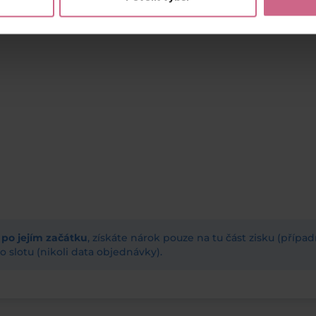
ž po jejím začátku
, získáte nárok pouze na tu část zisku (příp
 slotu (nikoli data objednávky).