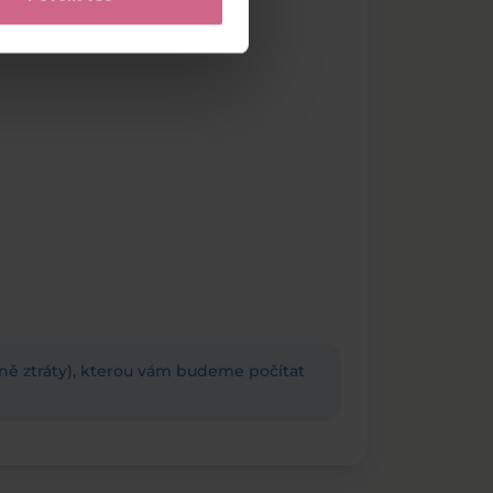
adně ztráty), kterou vám budeme počítat