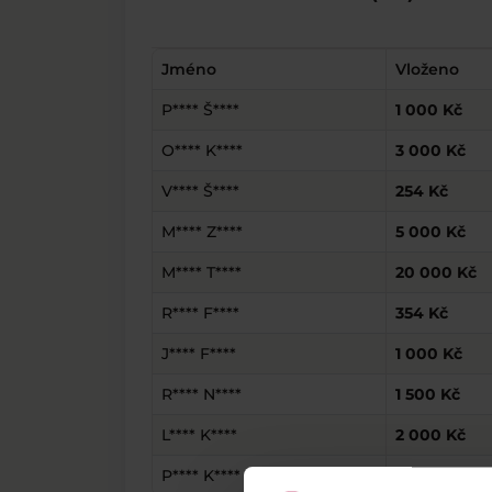
Jméno
Vloženo
P**** Š****
1 000 Kč
O**** K****
3 000 Kč
V**** Š****
254 Kč
M**** Z****
5 000 Kč
M**** T****
20 000 Kč
R**** F****
354 Kč
J**** F****
1 000 Kč
R**** N****
1 500 Kč
L**** K****
2 000 Kč
P**** K****
3 000 Kč