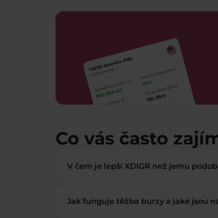
Co vás často zají
V čem je lepší XDIGR než jemu podo
Jak funguje těžba burzy a jaké jsou 