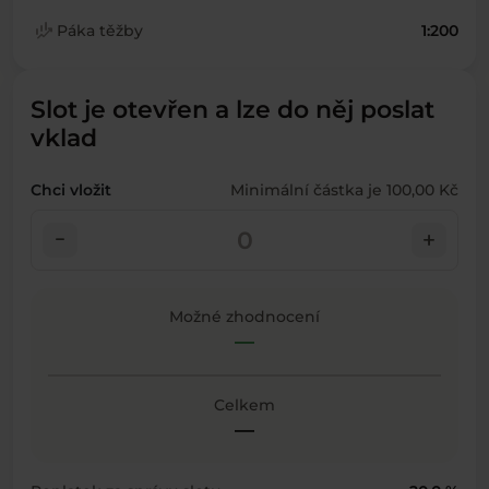
finance_mode
Páka těžby
1:200
Slot je otevřen a lze do něj poslat
vklad
Chci vložit
Minimální částka je 100,00 Kč
check_indeterminate_small
add
Možné zhodnocení
—
Celkem
—