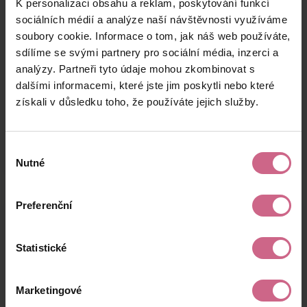
K personalizaci obsahu a reklam, poskytování funkcí
L****
9. 4. 2025
15 000 Kč
44 550 Kč
J****
20:02:18
sociálních médií a analýze naší návštěvnosti využíváme
soubory cookie. Informace o tom, jak náš web používáte,
V****
9. 4. 2025
100 Kč
297 Kč
sdílíme se svými partnery pro sociální média, inzerci a
V****
19:41:31
analýzy. Partneři tyto údaje mohou zkombinovat s
P****
9. 4. 2025
dalšími informacemi, které jste jim poskytli nebo které
200 Kč
594 Kč
O****
19:29:36
získali v důsledku toho, že používáte jejich služby.
keyboard_arrow_left
keyboard_arrow_right
1
2
…
7
Výběr
Nutné
souhlasu
Preferenční
Výsledky těžby
Statistické
Aktuální výsledek
Marketingové
-19 328,25 Kč