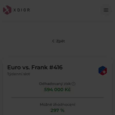
Me
menu
keyboard_arrow_left
Zpět
Euro vs. Frank #416
Týdenní slot
help
Odhadovaný zisk
594 000 Kč
Možné zhodnocení
297 %