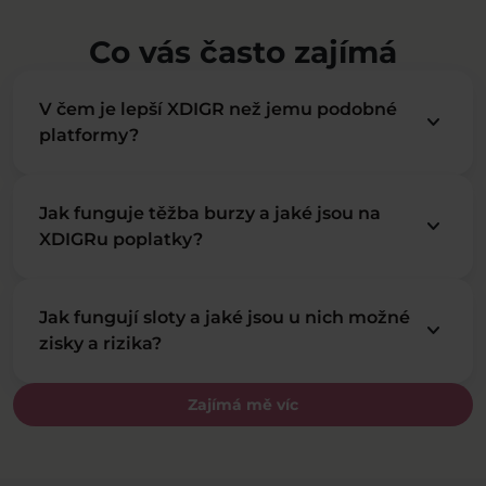
Co vás často zajímá
V čem je lepší XDIGR než jemu podobné
keyboard_arrow_down
platformy?
Jak funguje těžba burzy a jaké jsou na
keyboard_arrow_down
XDIGRu poplatky?
Jak fungují sloty a jaké jsou u nich možné
keyboard_arrow_down
zisky a rizika?
Zajímá mě víc