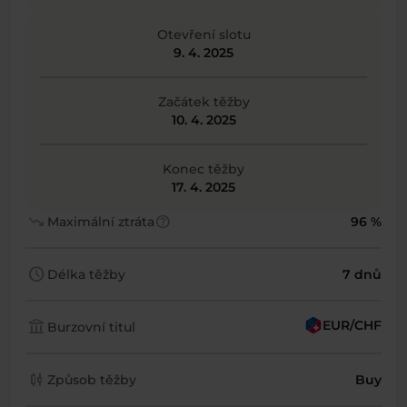
Otevření slotu
9. 4. 2025
Začátek těžby
10. 4. 2025
Konec těžby
17. 4. 2025
trending_down
help
Maximální ztráta
96 %
schedule
Délka těžby
7 dnů
account_balance
EUR/CHF
Burzovní titul
candlestick_chart
Způsob těžby
Buy