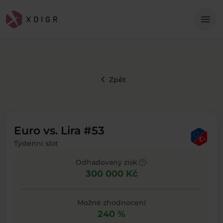
Me
menu
keyboard_arrow_left
Zpět
Euro vs. Lira #53
Týdenní slot
help
Odhadovaný zisk
300 000 Kč
Možné zhodnocení
240 %