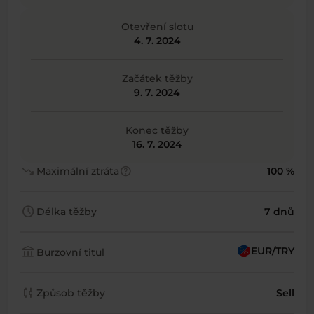
Otevření slotu
4. 7. 2024
Začátek těžby
9. 7. 2024
Konec těžby
16. 7. 2024
trending_down
help
Maximální ztráta
100 %
schedule
Délka těžby
7 dnů
account_balance
EUR/TRY
Burzovní titul
candlestick_chart
Způsob těžby
Sell