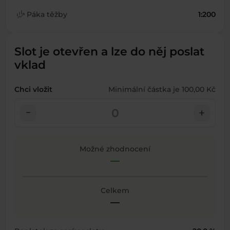
finance_mode
Páka těžby
1:200
Slot je otevřen a lze do něj poslat
vklad
Chci vložit
Minimální částka je 100,00 Kč
check_indeterminate_small
add
Možné zhodnocení
—
Celkem
—