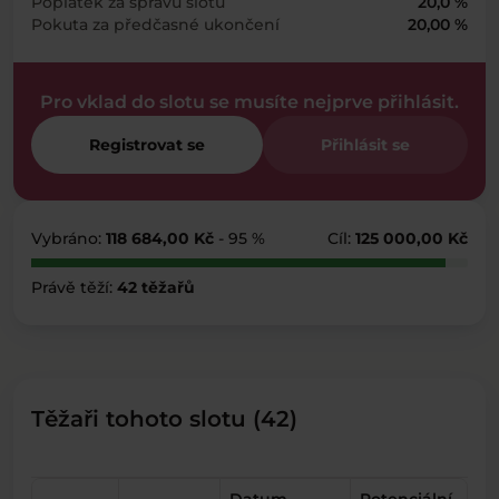
Poplatek za správu slotu
20,0 %
Pokuta za předčasné ukončení
20,00 %
Pro vklad do slotu se musíte nejprve přihlásit.
Registrovat se
Přihlásit se
Vybráno:
118 684,00 Kč
- 95 %
Cíl:
125 000,00 Kč
Právě těží:
42 těžařů
Těžaři tohoto slotu (42)