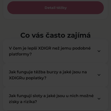
Detail těžby
Co vás často zajímá
V čem je lepší XDIGR než jemu podobné
keyboard_arrow_down
platformy?
Jak funguje těžba burzy a jaké jsou na
keyboard_arrow_down
XDIGRu poplatky?
Jak fungují sloty a jaké jsou u nich možné
keyboard_arrow_down
zisky a rizika?