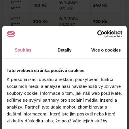
M****
9. 7. 2024
100 Kč
240 Kč
N****
07:13:31
V****
8. 7. 2024
300 Kč
720 Kč
S****
23:23:37
P****
8. 7. 2024
833 Kč
1 999 Kč
Š****
23:09:49
Souhlas
Detaily
Více o cookies
keyboard_arrow_left
keyboard_arrow_right
1
2
4
5
Tato webová stránka používá cookies
K personalizaci obsahu a reklam, poskytování funkcí
sociálních médií a analýze naší návštěvnosti využíváme
soubory cookie. Informace o tom, jak náš web používáte,
Výsledky těžby
sdílíme se svými partnery pro sociální média, inzerci a
analýzy. Partneři tyto údaje mohou zkombinovat s
dalšími informacemi, které jste jim poskytli nebo které
Aktuální výsledek
získali v důsledku toho, že používáte jejich služby.
4 181,80 Kč