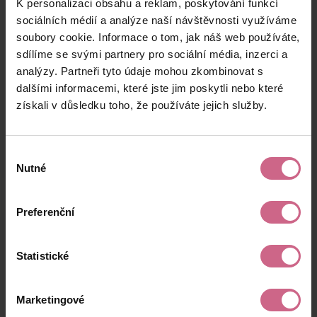
K personalizaci obsahu a reklam, poskytování funkcí
P****
6. 4. 2025
1 672 Kč
167 Kč
M****
20:55:07
sociálních médií a analýze naší návštěvnosti využíváme
soubory cookie. Informace o tom, jak náš web používáte,
T****
6. 4. 2025
1 500 Kč
150 Kč
sdílíme se svými partnery pro sociální média, inzerci a
P****
20:43:43
analýzy. Partneři tyto údaje mohou zkombinovat s
R****
6. 4. 2025
dalšími informacemi, které jste jim poskytli nebo které
3 000 Kč
300 Kč
V****
20:41:08
získali v důsledku toho, že používáte jejich služby.
keyboard_arrow_left
keyboard_arrow_right
1
2
…
15
Výběr
Nutné
souhlasu
Preferenční
Výsledky těžby
Statistické
Aktuální výsledek
Marketingové
4 592,00 Kč