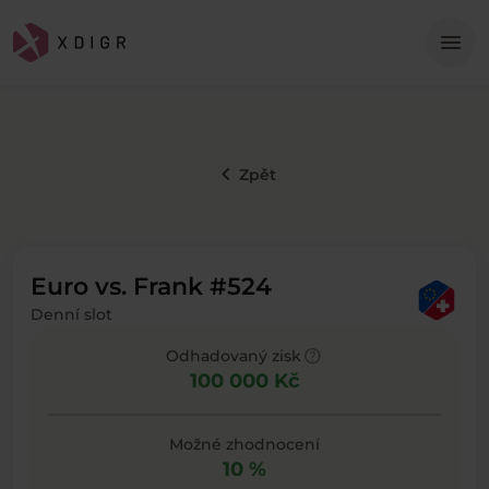
Me
menu
keyboard_arrow_left
Zpět
Euro vs. Frank #524
Denní slot
help
Odhadovaný zisk
100 000 Kč
Možné zhodnocení
10 %