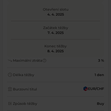
Otevření slotu
4. 4. 2025
Začátek těžby
7. 4. 2025
Konec těžby
8. 4. 2025
trending_down
help
Maximální ztráta
3 %
schedule
Délka těžby
1 den
account_balance
EUR/CHF
Burzovní titul
candlestick_chart
Způsob těžby
Buy