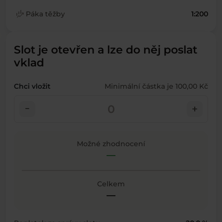
finance_mode
Páka těžby
1:200
Slot je otevřen a lze do něj poslat
vklad
Chci vložit
Minimální částka je 100,00 Kč
check_indeterminate_small
add
Možné zhodnocení
—
Celkem
—