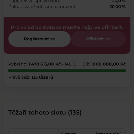
Poplatek za správu slotu
20,0 %
Pokuta za předčasné ukončení
20,00 %
Pro vklad do slotu se musíte nejprve přihlásit.
Registrovat se
Přihlásit se
Vybráno:
1 478 613,00 Kč
- 148 %
Cíl:
1 000 000,00 Kč
Právě těží:
135 těžařů
Těžaři tohoto slotu (135)