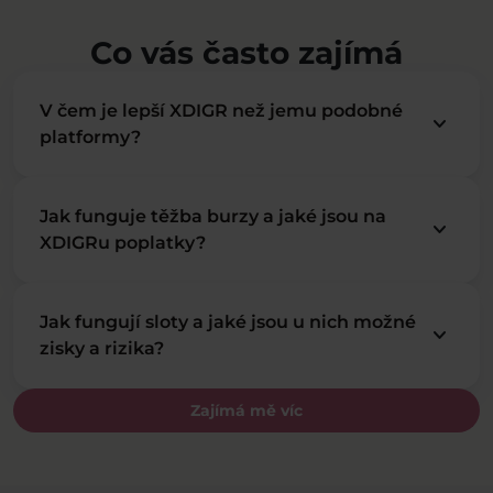
Co vás často zajímá
V čem je lepší XDIGR než jemu podobné
keyboard_arrow_down
platformy?
Jak funguje těžba burzy a jaké jsou na
keyboard_arrow_down
XDIGRu poplatky?
Jak fungují sloty a jaké jsou u nich možné
keyboard_arrow_down
zisky a rizika?
Zajímá mě víc