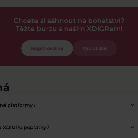
Chcete si sáhnout na bohatství?
Těžte burzu s naším XDIGRem!
Registrovat se
Vybrat slot
má
keyboard_arrow_down
bné platformy?
keyboard_arrow_down
na XDIGRu poplatky?