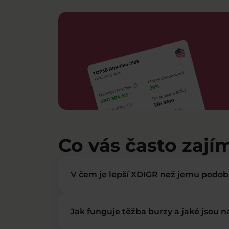
Co vás často zají
V čem je lepší XDIGR než jemu podo
Jak funguje těžba burzy a jaké jsou 