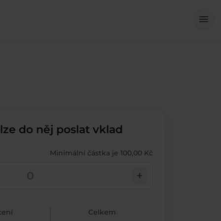
Me
menu
 lze do něj poslat vklad
Minimální částka je 100,00 Kč
add
ení
Celkem