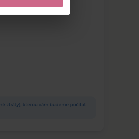
adně ztráty), kterou vám budeme počítat