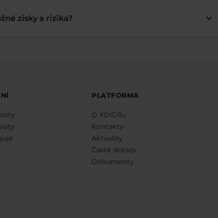
keyboard_arrow_down
žné zisky a rizika?
NÍ
PLATFORMA
sloty
O XDIGRu
loty
Kontakty
guje
Aktuality
Časté dotazy
Dokumenty