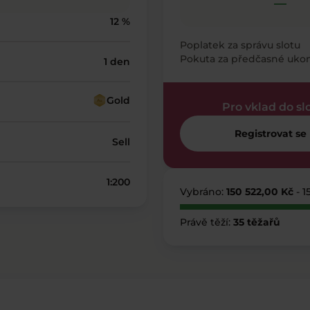
—
12 %
Poplatek za správu slotu
Pokuta za předčasné uko
1 den
Gold
Pro vklad do sl
Registrovat se
Sell
1:200
Vybráno:
150 522,00 Kč
- 1
Právě těží:
35 těžařů