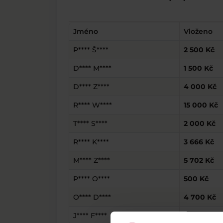
Jméno
Vloženo
P**** Š****
2 500 Kč
D**** M****
1 500 Kč
D**** Z****
4 000 Kč
R**** W****
15 000 Kč
T**** S****
2 000 Kč
R**** K****
3 666 Kč
M**** Z****
5 702 Kč
P**** O****
500 Kč
O**** D****
4 700 Kč
J**** F****
7 000 Kč