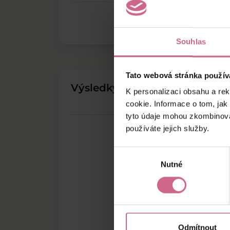
Souhlas
Tato webová stránka použív
Výsledky těžby
K personalizaci obsahu a re
cookie. Informace o tom, jak
tyto údaje mohou zkombinovat
používáte jejich služby.
Výběr
Nutné
souhlasu
Odmítnout