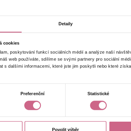
keyboard_arrow_left
keyboard_arrow_right
1
2
4
Detaily
á cookies
klam, poskytování funkcí sociálních médií a analýze naší návšt
 náš web používáte, sdílíme se svými partnery pro sociální média
 s dalšími informacemi, které jste jim poskytli nebo které získa
Aktuální výsledek
-3 844,99 Kč
Preferenční
Statistické
Povolit výběr