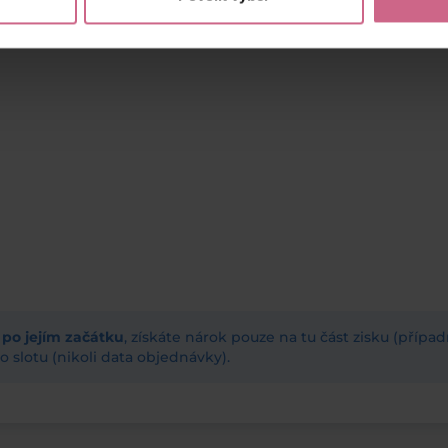
ž po jejím začátku
, získáte nárok pouze na tu část zisku (příp
 slotu (nikoli data objednávky).