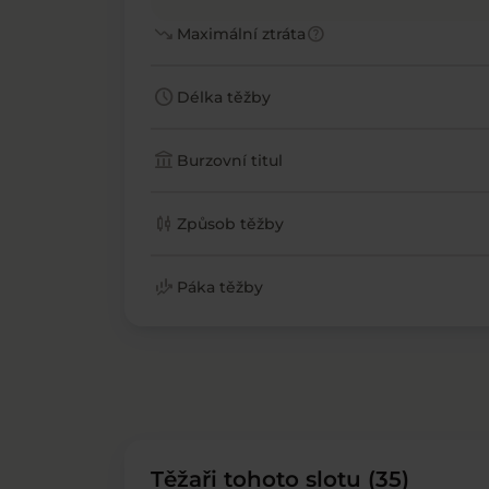
trending_down
help
Maximální ztráta
schedule
Délka těžby
account_balance
Burzovní titul
candlestick_chart
Způsob těžby
finance_mode
Páka těžby
Těžaři tohoto slotu (35)