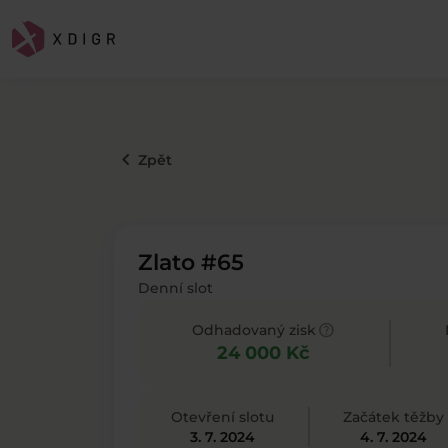
keyboard_arrow_left
Zpět
Zlato #65
Denní slot
help
Odhadovaný zisk
24 000 Kč
Otevření slotu
Začátek těžby
3. 7. 2024
4. 7. 2024