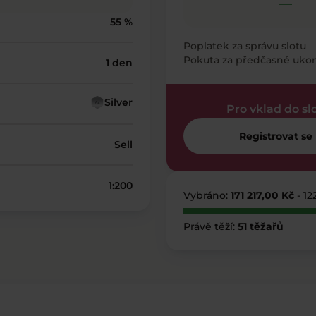
—
55 %
Poplatek za správu slotu
Pokuta za předčasné uko
1 den
Silver
Pro vklad do sl
Registrovat se
Sell
1:200
Vybráno:
171 217,00 Kč
- 12
Právě těží:
51 těžařů