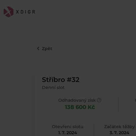
keyboard_arrow_left
Zpět
Stříbro #32
Denní slot
help
Odhadovaný zisk
138 600 Kč
Otevření slotu
Začátek těžby
1. 7. 2024
3. 7. 2024