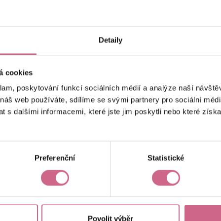
keyboard_arrow_left
keyboard_arrow_right
1
2
…
6
Detaily
á cookies
klam, poskytování funkcí sociálních médií a analýze naší návšt
 náš web používáte, sdílíme se svými partnery pro sociální média
 s dalšími informacemi, které jste jim poskytli nebo které získa
Aktuální výsledek
-6 003,36 Kč
Preferenční
Statistické
Povolit výběr