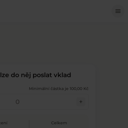
Me
menu
 lze do něj poslat vklad
Minimální částka je 100,00 Kč
add
ení
Celkem