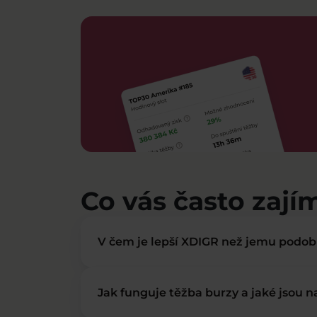
Co vás často zají
V čem je lepší XDIGR než jemu podo
Jak funguje těžba burzy a jaké jsou 