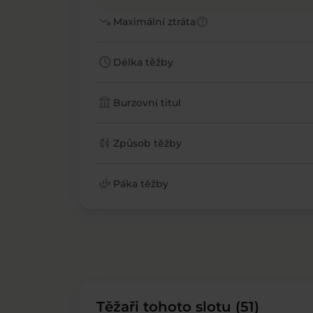
trending_down
help
Maximální ztráta
schedule
Délka těžby
account_balance
Burzovní titul
candlestick_chart
Způsob těžby
finance_mode
Páka těžby
Těžaři tohoto slotu (51)