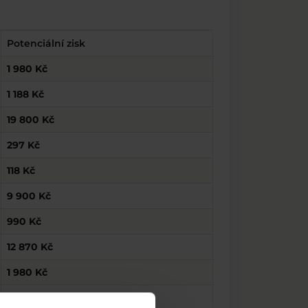
Potenciální zisk
1 980 Kč
1 188 Kč
19 800 Kč
297 Kč
118 Kč
9 900 Kč
990 Kč
12 870 Kč
1 980 Kč
891 Kč