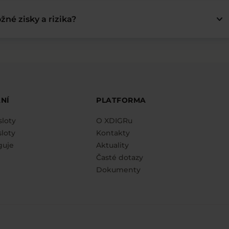
keyboard_arrow_down
žné zisky a rizika?
NÍ
PLATFORMA
sloty
O XDIGRu
loty
Kontakty
guje
Aktuality
Časté dotazy
Dokumenty