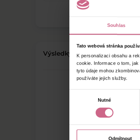
Souhlas
Tato webová stránka použív
Výsledky těžby
K personalizaci obsahu a re
cookie. Informace o tom, jak
tyto údaje mohou zkombinovat
používáte jejich služby.
Výběr
Nutné
souhlasu
Odmítnout