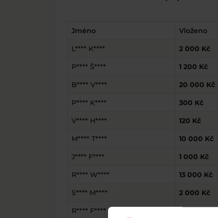
Jméno
Vloženo
L**** K****
2 000 Kč
P**** Š****
1 200 Kč
B**** V****
20 000 Kč
P**** K****
300 Kč
V**** H****
120 Kč
M**** T****
10 000 Kč
J**** F****
1 000 Kč
R**** W****
13 000 Kč
S**** M****
2 000 Kč
R**** F****
900 Kč