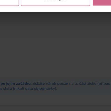
ž po jejím začátku
, získáte nárok pouze na tu část zisku (příp
 slotu (nikoli data objednávky).