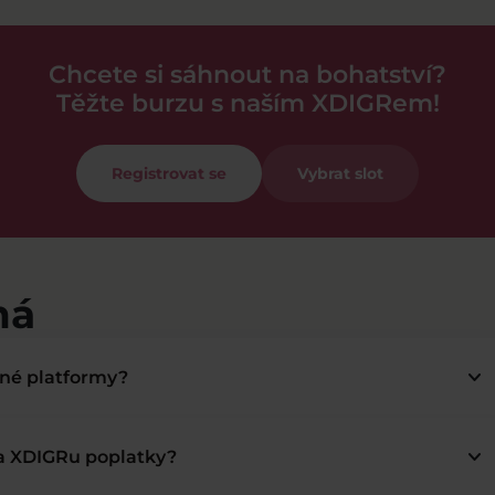
Chcete si sáhnout na bohatství?
Těžte burzu s naším XDIGRem!
Registrovat se
Vybrat slot
má
keyboard_arrow_down
bné platformy?
keyboard_arrow_down
na XDIGRu poplatky?