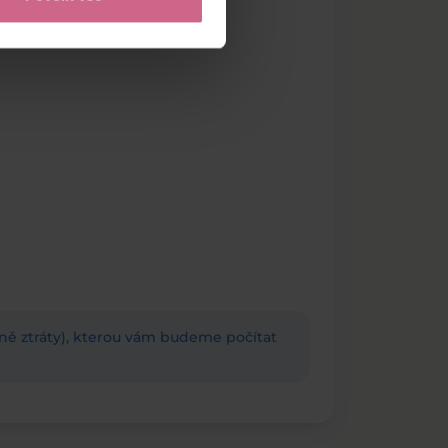
adně ztráty), kterou vám budeme počítat