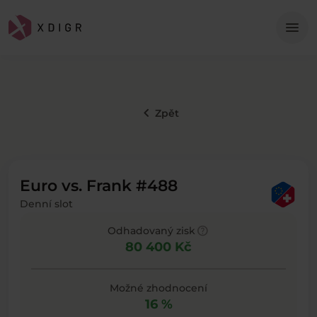
Me
menu
keyboard_arrow_left
Zpět
Euro vs. Frank #488
Denní slot
help
Odhadovaný zisk
80 400 Kč
Možné zhodnocení
16 %