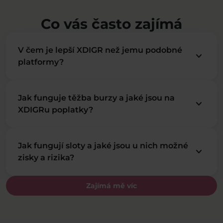
Co vás často zajímá
V čem je lepší XDIGR než jemu podobné
keyboard_arrow_down
platformy?
Jak funguje těžba burzy a jaké jsou na
keyboard_arrow_down
XDIGRu poplatky?
Jak fungují sloty a jaké jsou u nich možné
keyboard_arrow_down
zisky a rizika?
Zajímá mě víc