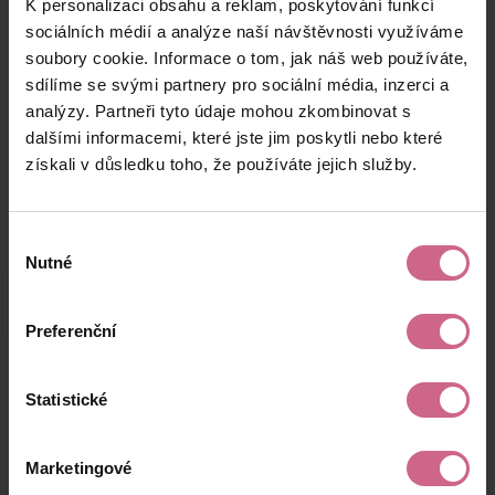
K personalizaci obsahu a reklam, poskytování funkcí
A****
13. 3. 2025
136 Kč
21 Kč
s****
21:59:59
sociálních médií a analýze naší návštěvnosti využíváme
soubory cookie. Informace o tom, jak náš web používáte,
A****
13. 3. 2025
100 Kč
15 Kč
sdílíme se svými partnery pro sociální média, inzerci a
s****
21:58:22
analýzy. Partneři tyto údaje mohou zkombinovat s
Š****
13. 3. 2025
dalšími informacemi, které jste jim poskytli nebo které
3 000 Kč
479 Kč
F****
21:32:27
získali v důsledku toho, že používáte jejich služby.
keyboard_arrow_left
keyboard_arrow_right
1
2
…
15
Výběr
Nutné
souhlasu
Preferenční
Výsledky těžby
Statistické
Aktuální výsledek
Marketingové
15 706,50 Kč