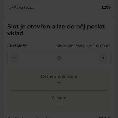
finance_mode
Páka těžby
1:200
Slot je otevřen a lze do něj poslat
vklad
Chci vložit
Minimální částka je 100,00 Kč
check_indeterminate_small
add
Možné zhodnocení
—
Celkem
—