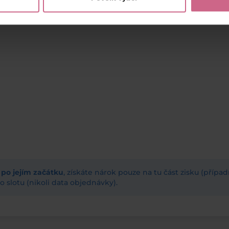
ž po jejím začátku
, získáte nárok pouze na tu část zisku (příp
 slotu (nikoli data objednávky).