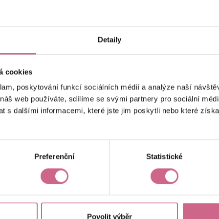
keyboard_arrow_left
keyboard_arrow_right
1
2
4
5
Detaily
á cookies
klam, poskytování funkcí sociálních médií a analýze naší návšt
 náš web používáte, sdílíme se svými partnery pro sociální média
 s dalšími informacemi, které jste jim poskytli nebo které získa
Aktuální výsledek
4 042,70 Kč
Preferenční
Statistické
Povolit výběr