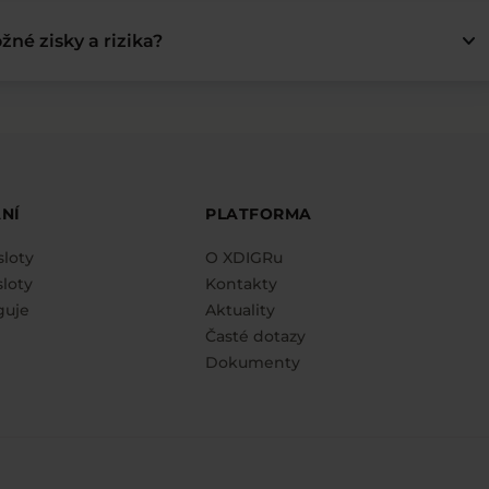
keyboard_arrow_down
žné zisky a rizika?
NÍ
PLATFORMA
sloty
O XDIGRu
loty
Kontakty
guje
Aktuality
Časté dotazy
Dokumenty