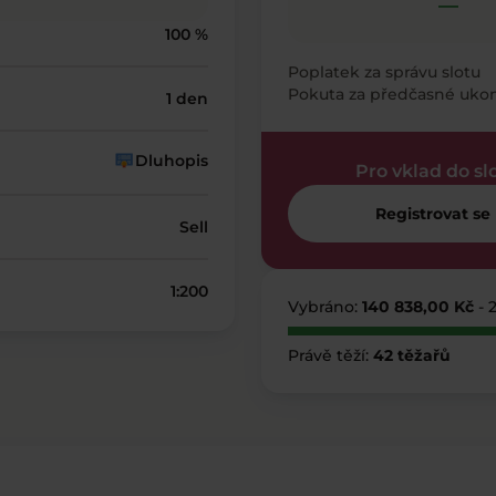
—
100 %
Poplatek za správu slotu
Pokuta za předčasné uko
1 den
Dluhopis
Pro vklad do sl
Registrovat se
Sell
1:200
Vybráno:
140 838,00 Kč
- 
Právě těží:
42 těžařů