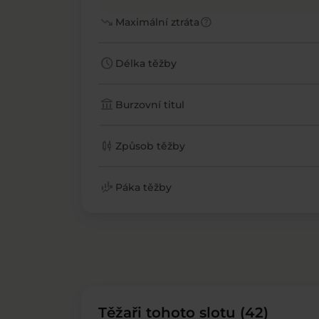
trending_down
help
Maximální ztráta
schedule
Délka těžby
account_balance
Burzovní titul
candlestick_chart
Způsob těžby
finance_mode
Páka těžby
Těžaři tohoto slotu (42)