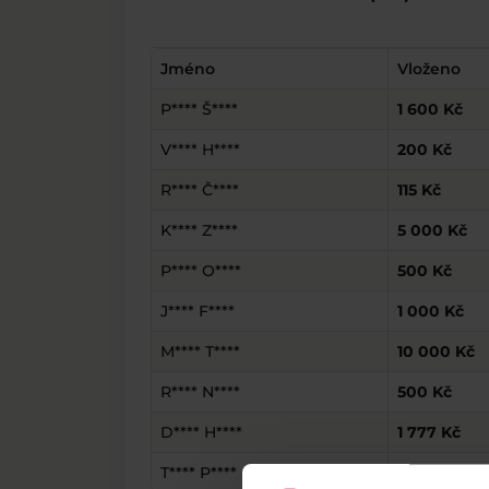
Jméno
Vloženo
P**** Š****
1 600 Kč
V**** H****
200 Kč
R**** Č****
115 Kč
K**** Z****
5 000 Kč
P**** O****
500 Kč
J**** F****
1 000 Kč
M**** T****
10 000 Kč
R**** N****
500 Kč
D**** H****
1 777 Kč
T**** P****
12 250 Kč