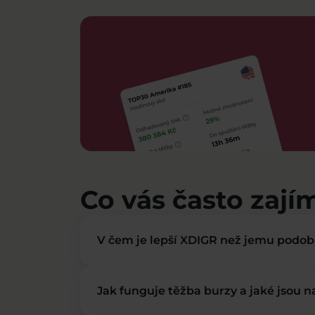
Co vás často zají
V čem je lepší XDIGR než jemu podo
Jak funguje těžba burzy a jaké jsou 