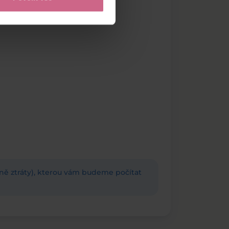
adně ztráty), kterou vám budeme počítat