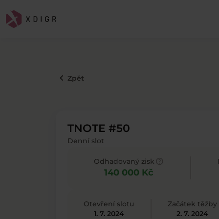
keyboard_arrow_left
Zpět
TNOTE #50
Denní slot
help
Odhadovaný zisk
140 000 Kč
Otevření slotu
Začátek těžby
1. 7. 2024
2. 7. 2024