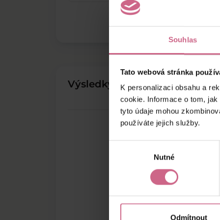
Souhlas
Tato webová stránka použív
Výsledky těžby
K personalizaci obsahu a re
cookie. Informace o tom, jak
tyto údaje mohou zkombinovat
používáte jejich služby.
Výběr
Nutné
souhlasu
Odmítnout