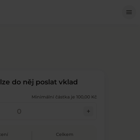
Me
menu
 lze do něj poslat vklad
Minimální částka je 100,00 Kč
add
ení
Celkem