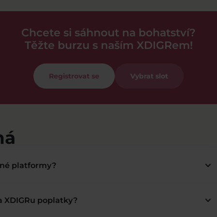
Chcete si sáhnout na bohatství?
Těžte burzu s naším XDIGRem!
Registrovat se
Vybrat slot
má
keyboard_arrow_down
bné platformy?
keyboard_arrow_down
na XDIGRu poplatky?