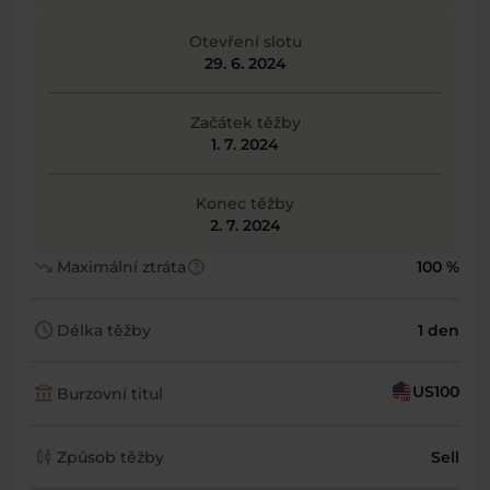
Otevření slotu
29. 6. 2024
Začátek těžby
1. 7. 2024
Konec těžby
2. 7. 2024
trending_down
help
Maximální ztráta
100 %
schedule
Délka těžby
1 den
account_balance
US100
Burzovní titul
candlestick_chart
Způsob těžby
Sell