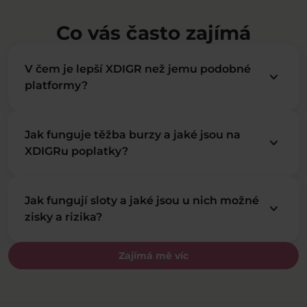
Co vás často zajímá
V čem je lepší XDIGR než jemu podobné
keyboard_arrow_down
platformy?
Jak funguje těžba burzy a jaké jsou na
keyboard_arrow_down
XDIGRu poplatky?
Jak fungují sloty a jaké jsou u nich možné
keyboard_arrow_down
zisky a rizika?
Zajímá mě víc