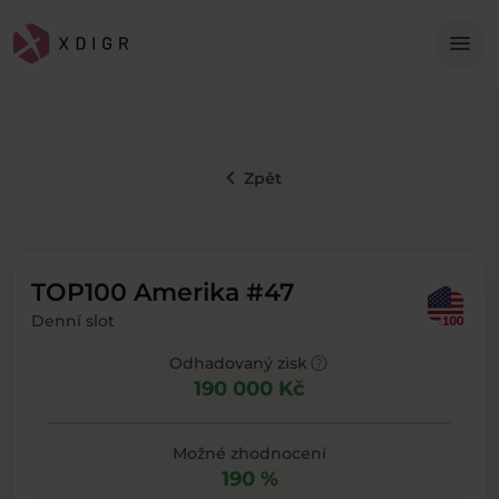
Me
menu
keyboard_arrow_left
Zpět
TOP100 Amerika #47
Denní slot
help
Odhadovaný zisk
190 000 Kč
Možné zhodnocení
190 %