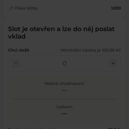
finance_mode
Páka těžby
1:200
Slot je otevřen a lze do něj poslat
vklad
Chci vložit
Minimální částka je 100,00 Kč
check_indeterminate_small
add
Možné zhodnocení
—
Celkem
—