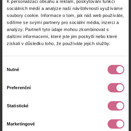
K personalizaci obsahu a reklam, poskytování funkcí
T****
30. 6. 2024
4 000 Kč
7 600 Kč
M****
17:09:46
sociálních médií a analýze naší návštěvnosti využíváme
soubory cookie. Informace o tom, jak náš web používáte,
Z****
30. 6. 2024
20 500 Kč
38 950 Kč
sdílíme se svými partnery pro sociální média, inzerci a
H****
17:09:16
analýzy. Partneři tyto údaje mohou zkombinovat s
V****
30. 6. 2024
dalšími informacemi, které jste jim poskytli nebo které
250 Kč
475 Kč
L****
14:47:51
získali v důsledku toho, že používáte jejich služby.
keyboard_arrow_left
keyboard_arrow_right
1
2
4
Výběr
Nutné
souhlasu
Preferenční
Výsledky těžby
Statistické
Aktuální výsledek
Marketingové
36 709,15 Kč