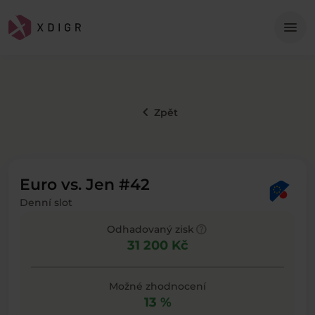
Me
menu
keyboard_arrow_left
Zpět
Euro vs. Jen #42
Denní slot
help
Odhadovaný zisk
31 200 Kč
Možné zhodnocení
13 %