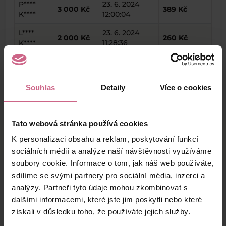
P****
23. 6. 2024
3 000 Kč
389 Kč
K****
12:00:04
L****
23. 6. 2024
2 000 Kč
260 Kč
K****
11:28:36
M****
23. 6. 2024
10 000 Kč
1 299 Kč
K****
11:26:58
Souhlas
Detaily
Více o cookies
keyboard_arrow_left
keyboard_arrow_right
1
2
4
Tato webová stránka používá cookies
K personalizaci obsahu a reklam, poskytování funkcí
sociálních médií a analýze naší návštěvnosti využíváme
soubory cookie. Informace o tom, jak náš web používáte,
Výsledky těžby
sdílíme se svými partnery pro sociální média, inzerci a
analýzy. Partneři tyto údaje mohou zkombinovat s
dalšími informacemi, které jste jim poskytli nebo které
Aktuální výsledek
získali v důsledku toho, že používáte jejich služby.
2 519,00 Kč