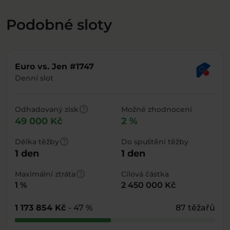
Podobné sloty
Euro vs. Jen #1747
Denní slot
help
Odhadovaný zisk
Možné zhodnocení
49 000 Kč
2 %
help
Délka těžby
Do spuštění těžby
1 den
1 den
help
Maximální ztráta
Cílová částka
1 %
2 450 000 Kč
1 173 854 Kč
- 47 %
87 těžařů