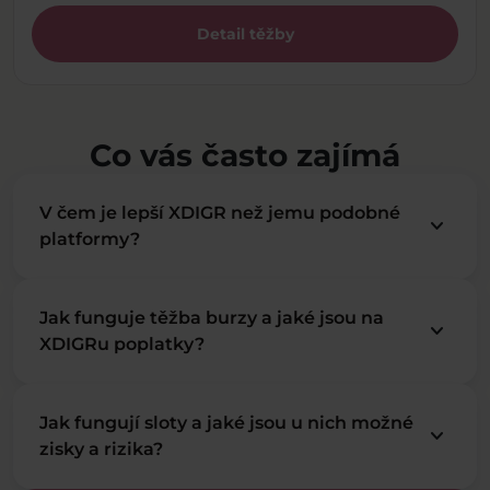
Detail těžby
Co vás často zajímá
V čem je lepší XDIGR než jemu podobné
keyboard_arrow_down
platformy?
Jak funguje těžba burzy a jaké jsou na
keyboard_arrow_down
XDIGRu poplatky?
Jak fungují sloty a jaké jsou u nich možné
keyboard_arrow_down
zisky a rizika?