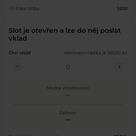
finance_mode
Páka těžby
1:200
Slot je otevřen a lze do něj poslat
vklad
Chci vložit
Minimální částka je 100,00 Kč
check_indeterminate_small
add
Možné zhodnocení
—
Celkem
—