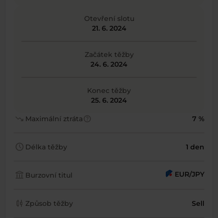
Otevření slotu
21. 6. 2024
Začátek těžby
24. 6. 2024
Konec těžby
25. 6. 2024
trending_down
help
Maximální ztráta
7 %
schedule
Délka těžby
1 den
account_balance
EUR/JPY
Burzovní titul
candlestick_chart
Způsob těžby
Sell