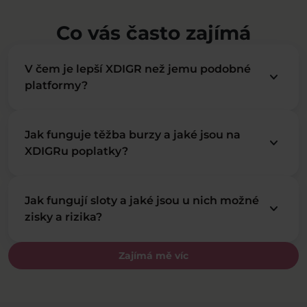
Co vás často zajímá
V čem je lepší XDIGR než jemu podobné
keyboard_arrow_down
platformy?
Jak funguje těžba burzy a jaké jsou na
keyboard_arrow_down
XDIGRu poplatky?
Jak fungují sloty a jaké jsou u nich možné
keyboard_arrow_down
zisky a rizika?
Zajímá mě víc