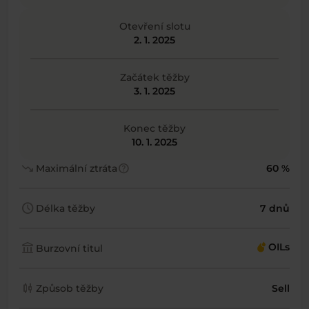
Otevření slotu
2. 1. 2025
Začátek těžby
3. 1. 2025
Konec těžby
10. 1. 2025
trending_down
help
Maximální ztráta
60 %
schedule
Délka těžby
7 dnů
account_balance
OILs
Burzovní titul
candlestick_chart
Způsob těžby
Sell