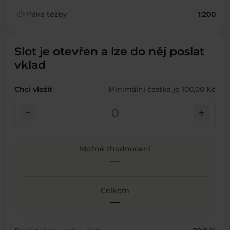
finance_mode
Páka těžby
1:200
Slot je otevřen a lze do něj poslat
vklad
Chci vložit
Minimální částka je 100,00 Kč
check_indeterminate_small
add
Možné zhodnocení
—
Celkem
—