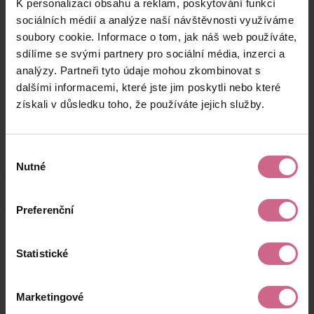
K personalizaci obsahu a reklam, poskytování funkcí
M****
2. 1. 2025
5 000 Kč
7 400 Kč
Z****
20:16:34
sociálních médií a analýze naší návštěvnosti využíváme
soubory cookie. Informace o tom, jak náš web používáte,
L****
2. 1. 2025
10 000 Kč
14 800 Kč
sdílíme se svými partnery pro sociální média, inzerci a
J****
20:05:34
analýzy. Partneři tyto údaje mohou zkombinovat s
P****
2. 1. 2025
dalšími informacemi, které jste jim poskytli nebo které
500 Kč
740 Kč
O****
19:09:26
získali v důsledku toho, že používáte jejich služby.
keyboard_arrow_left
keyboard_arrow_right
1
2
…
6
Výběr
Nutné
souhlasu
Preferenční
Výsledky těžby
Statistické
Aktuální výsledek
Marketingové
6 781,00 Kč