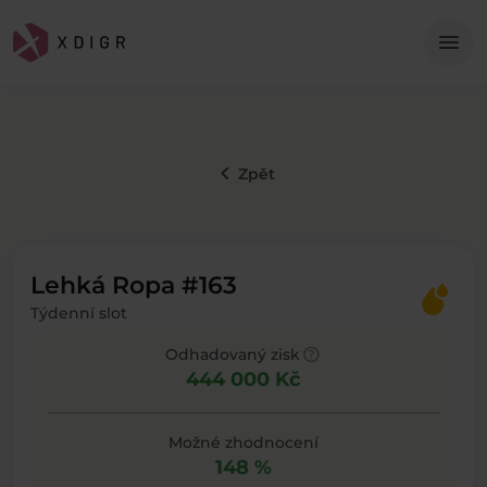
Me
menu
keyboard_arrow_left
Zpět
Lehká Ropa #163
Týdenní slot
help
Odhadovaný zisk
444 000 Kč
Možné zhodnocení
148 %