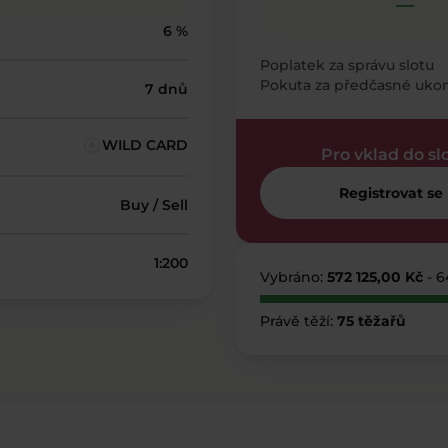
—
6 %
Poplatek za správu slotu
Pokuta za předčasné uko
7 dnů
WILD CARD
Pro vklad do sl
Registrovat se
Buy / Sell
1:200
Vybráno:
572 125,00 Kč
- 
Právě těží:
75 těžařů