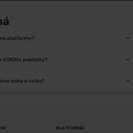
má
keyboard_arrow_down
bné platformy?
keyboard_arrow_down
na XDIGRu poplatky?
keyboard_arrow_down
žné zisky a rizika?
NÍ
PLATFORMA