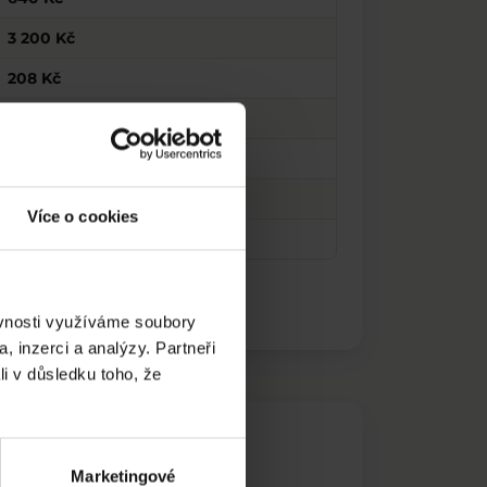
3 200 Kč
208 Kč
192 Kč
1 600 Kč
80 Kč
Více o cookies
80 Kč
ěvnosti využíváme soubory
, inzerci a analýzy. Partneři
li v důsledku toho, že
Marketingové