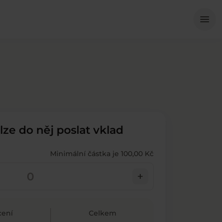
Me
menu
 lze do něj poslat vklad
Minimální částka je 100,00 Kč
add
ení
Celkem