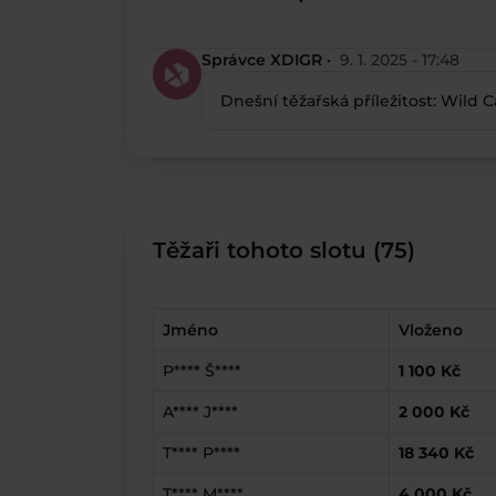
Správce XDIGR ·
9. 1. 2025 - 17:48
Dnešní těžařská příležitost: Wild
Těžaři tohoto slotu (75)
Jméno
Vloženo
P**** Š****
1 100 Kč
A**** J****
2 000 Kč
T**** P****
18 340 Kč
T**** M****
4 000 Kč