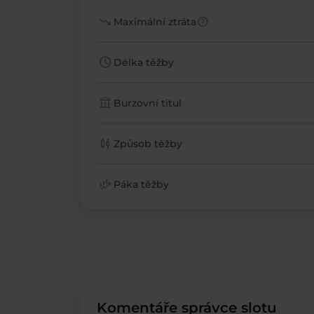
trending_down
help
Maximální ztráta
schedule
Délka těžby
account_balance
Burzovní titul
candlestick_chart
Způsob těžby
finance_mode
Páka těžby
Komentáře správce slotu