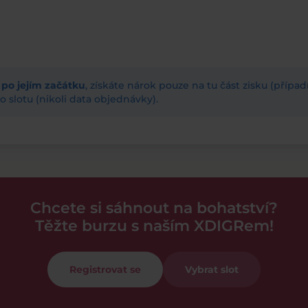
ž po jejím začátku
, získáte nárok pouze na tu část zisku (příp
 slotu (nikoli data objednávky).
Chcete si sáhnout na bohatství?
Těžte burzu s naším XDIGRem!
Registrovat se
Vybrat slot