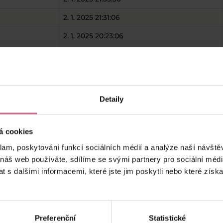
2. 1. 2025 21:31:06
2. 1. 2025 20:23:06
2. 1. 2025 20:07:11
2. 1. 2025 20:05:00
2. 1. 2025 19:05:55
Detaily
2. 1. 2025 18:41:20
á cookies
keyboard_arrow_left
keyboard_arrow_right
1
2
…
9
klam, poskytování funkcí sociálních médií a analýze naší návšt
 náš web používáte, sdílíme se svými partnery pro sociální média
 s dalšími informacemi, které jste jim poskytli nebo které získa
Preferenční
Statistické