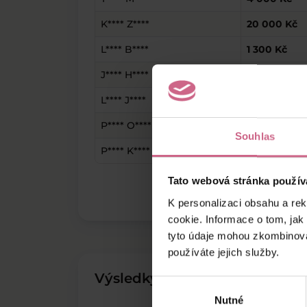
K**** Z****
20 000 Kč
L**** B****
1 300 Kč
J**** H****
1 200 Kč
L**** J****
10 000 Kč
P**** O****
500 Kč
Souhlas
P**** K****
500 Kč
Tato webová stránka použív
K personalizaci obsahu a re
cookie. Informace o tom, jak
tyto údaje mohou zkombinovat
používáte jejich služby.
Výsledky těžby
Výběr
Nutné
souhlasu