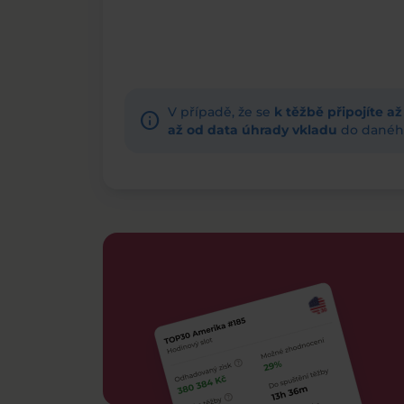
V případě, že se
k těžbě připojíte a
info
až od data úhrady vkladu
do daného