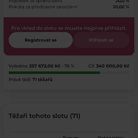
Poplatek za správu slotu
20,0 %
Pokuta za předčasné ukončení
20,00 %
Pro vklad do slotu se musíte nejprve přihlásit.
Registrovat se
Přihlásit se
Vybráno:
257 672,00 Kč
- 76 %
Cíl:
340 000,00 Kč
Právě těží:
71 těžařů
Těžaři tohoto slotu (71)