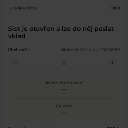
finance_mode
Páka těžby
1:200
Slot je otevřen a lze do něj poslat
vklad
Chci vložit
Minimální částka je 100,00 Kč
check_indeterminate_small
add
Možné zhodnocení
—
Celkem
—