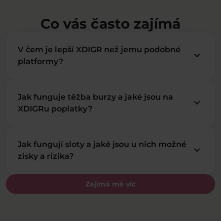
Co vás často zajímá
V čem je lepší XDIGR než jemu podobné
keyboard_arrow_down
platformy?
Jak funguje těžba burzy a jaké jsou na
keyboard_arrow_down
XDIGRu poplatky?
Jak fungují sloty a jaké jsou u nich možné
keyboard_arrow_down
zisky a rizika?
Zajímá mě víc