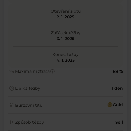
Otevření slotu
2. 1. 2025
Začátek těžby
3. 1. 2025
Konec těžby
4. 1. 2025
trending_down
help
Maximální ztráta
88 %
schedule
Délka těžby
1 den
account_balance
Gold
Burzovní titul
candlestick_chart
Způsob těžby
Sell