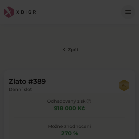
Me
menu
keyboard_arrow_left
Zpět
Zlato #389
Denní slot
help
Odhadovaný zisk
918 000 Kč
Možné zhodnocení
270 %