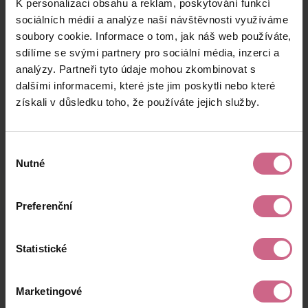
K personalizaci obsahu a reklam, poskytování funkcí
D****
2. 1. 2025
200 Kč
540 Kč
F****
20:42:16
sociálních médií a analýze naší návštěvnosti využíváme
soubory cookie. Informace o tom, jak náš web používáte,
P****
2. 1. 2025
10 000 Kč
27 000 Kč
sdílíme se svými partnery pro sociální média, inzerci a
D****
20:25:01
analýzy. Partneři tyto údaje mohou zkombinovat s
L****
2. 1. 2025
dalšími informacemi, které jste jim poskytli nebo které
400 Kč
1 080 Kč
B****
20:21:21
získali v důsledku toho, že používáte jejich služby.
keyboard_arrow_left
keyboard_arrow_right
1
2
…
8
Výběr
Nutné
souhlasu
Preferenční
Výsledky těžby
Statistické
Aktuální výsledek
Marketingové
39 552,00 Kč