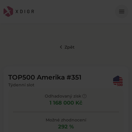
Me
menu
keyboard_arrow_left
Zpět
TOP500 Amerika #351
Týdenní slot
help
Odhadovaný zisk
1 168 000 Kč
Možné zhodnocení
292 %