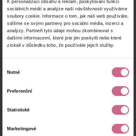
K personalizaci obsahu a reklam, poskytování funkcí
T****
30. 12. 2024
25 000 Kč
73 000 Kč
P****
17:40:14
sociálních médií a analýze naší návštěvnosti využíváme
soubory cookie. Informace o tom, jak náš web používáte,
I****
30. 12. 2024
7 000 Kč
20 440 Kč
sdílíme se svými partnery pro sociální média, inzerci a
F****
16:30:27
analýzy. Partneři tyto údaje mohou zkombinovat s
L****
30. 12. 2024
dalšími informacemi, které jste jim poskytli nebo které
200 Kč
584 Kč
B****
16:25:36
získali v důsledku toho, že používáte jejich služby.
keyboard_arrow_left
keyboard_arrow_right
1
2
4
5
Výběr
Nutné
souhlasu
Preferenční
Výsledky těžby
Statistické
Aktuální výsledek
Marketingové
6 589,19 Kč