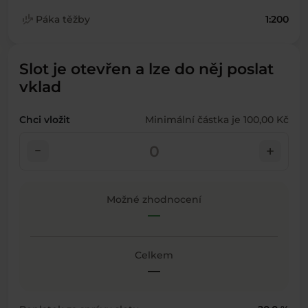
finance_mode
Páka těžby
1:200
Slot je otevřen a lze do něj poslat
vklad
Chci vložit
Minimální částka je 100,00 Kč
check_indeterminate_small
add
Možné zhodnocení
—
Celkem
—