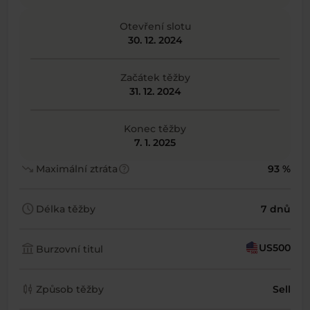
Otevření slotu
30. 12. 2024
Začátek těžby
31. 12. 2024
Konec těžby
7. 1. 2025
trending_down
help
Maximální ztráta
93 %
schedule
Délka těžby
7 dnů
account_balance
US500
Burzovní titul
candlestick_chart
Způsob těžby
Sell