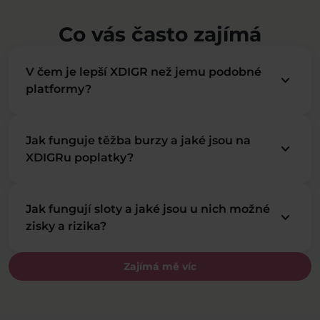
Co vás často zajímá
V čem je lepší XDIGR než jemu podobné
keyboard_arrow_down
platformy?
Jak funguje těžba burzy a jaké jsou na
keyboard_arrow_down
XDIGRu poplatky?
Jak fungují sloty a jaké jsou u nich možné
keyboard_arrow_down
zisky a rizika?
Zajímá mě víc