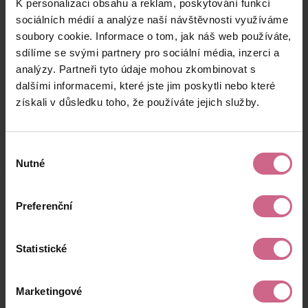
K personalizaci obsahu a reklam, poskytování funkcí
P****
30. 12. 2024
432 Kč
1 209 Kč
B****
20:16:06
sociálních médií a analýze naší návštěvnosti využíváme
soubory cookie. Informace o tom, jak náš web používáte,
S****
30. 12. 2024
299 Kč
837 Kč
sdílíme se svými partnery pro sociální média, inzerci a
W****
20:09:50
analýzy. Partneři tyto údaje mohou zkombinovat s
T****
30. 12. 2024
dalšími informacemi, které jste jim poskytli nebo které
1 200 Kč
3 360 Kč
P****
18:31:54
získali v důsledku toho, že používáte jejich služby.
keyboard_arrow_left
keyboard_arrow_right
1
2
…
7
Výběr
Nutné
souhlasu
Preferenční
Výsledky těžby
Statistické
Aktuální výsledek
Marketingové
-18 086,04 Kč