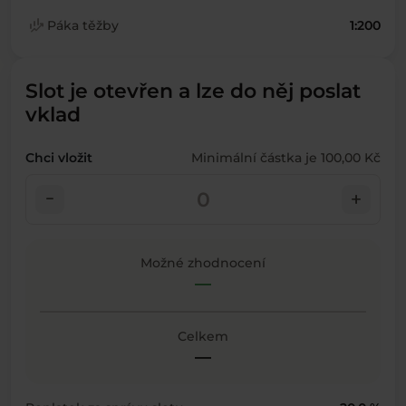
finance_mode
Páka těžby
1:200
Slot je otevřen a lze do něj poslat
vklad
Chci vložit
Minimální částka je 100,00 Kč
check_indeterminate_small
add
Možné zhodnocení
—
Celkem
—