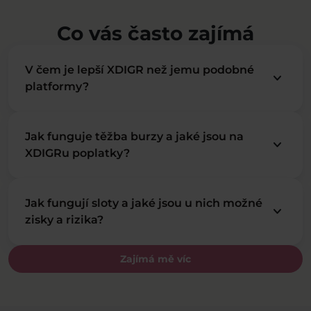
Co vás často zajímá
V čem je lepší XDIGR než jemu podobné
keyboard_arrow_down
platformy?
Jak funguje těžba burzy a jaké jsou na
keyboard_arrow_down
XDIGRu poplatky?
Jak fungují sloty a jaké jsou u nich možné
keyboard_arrow_down
zisky a rizika?
Zajímá mě víc