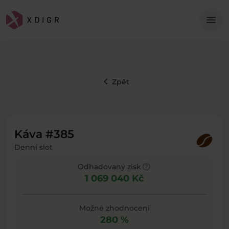
Me
menu
keyboard_arrow_left
Zpět
Káva #385
Denní slot
help
Odhadovaný zisk
1 069 040 Kč
Možné zhodnocení
280 %