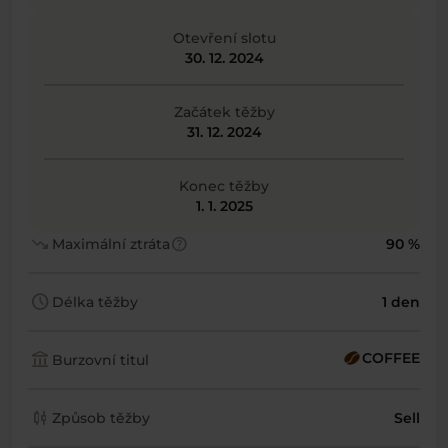
Otevření slotu
30. 12. 2024
Začátek těžby
31. 12. 2024
Konec těžby
1. 1. 2025
trending_down
help
Maximální ztráta
90 %
schedule
Délka těžby
1 den
account_balance
COFFEE
Burzovní titul
candlestick_chart
Způsob těžby
Sell