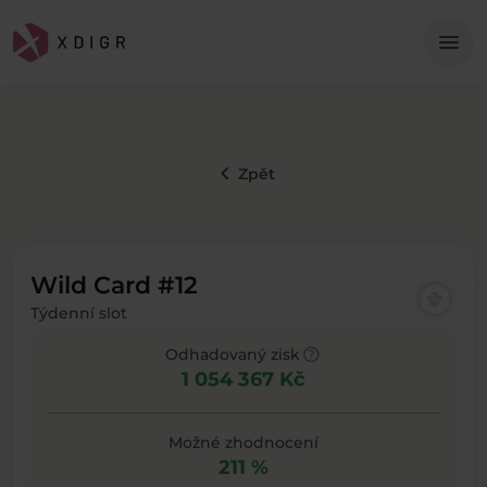
Me
menu
keyboard_arrow_left
Zpět
Wild Card #12
Týdenní slot
help
Odhadovaný zisk
1 054 367 Kč
Možné zhodnocení
211 %