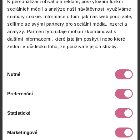
K personalizaci obsahu a reklam, poskytování funkcí
J****
29. 12. 2024
500 Kč
1 055 Kč
Š****
13:23:19
sociálních médií a analýze naší návštěvnosti využíváme
soubory cookie. Informace o tom, jak náš web používáte,
R****
29. 12. 2024
327 Kč
689 Kč
sdílíme se svými partnery pro sociální média, inzerci a
K****
13:23:17
analýzy. Partneři tyto údaje mohou zkombinovat s
B****
29. 12. 2024
dalšími informacemi, které jste jim poskytli nebo které
500 Kč
1 055 Kč
Š****
13:11:58
získali v důsledku toho, že používáte jejich služby.
keyboard_arrow_left
keyboard_arrow_right
1
2
…
11
Výběr
Nutné
souhlasu
Preferenční
Výsledky těžby
Statistické
Aktuální výsledek
Marketingové
8 886,22 Kč