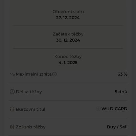
Otevření slotu
27. 12. 2024
Začátek těžby
30. 12. 2024
Konec těžby
4. 1. 2025
trending_down
help
Maximální ztráta
63 %
schedule
Délka těžby
5 dnů
account_balance
WILD CARD
Burzovní titul
candlestick_chart
Způsob těžby
Buy / Sell