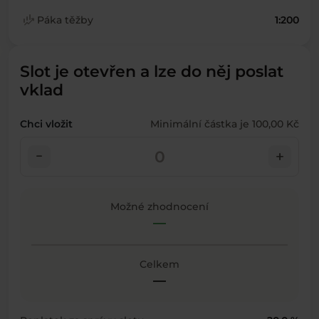
finance_mode
Páka těžby
1:200
Slot je otevřen a lze do něj poslat
vklad
Chci vložit
Minimální částka je 100,00 Kč
check_indeterminate_small
add
Možné zhodnocení
—
Celkem
—