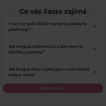
Co vás často zajímá
V čem je lepší XDIGR než jemu podobné
keyboard_arrow_down
platformy?
Jak funguje těžba burzy a jaké jsou na
keyboard_arrow_down
XDIGRu poplatky?
Jak fungují sloty a jaké jsou u nich možné
keyboard_arrow_down
zisky a rizika?
Zajímá mě víc