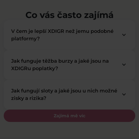
Co vás často zajímá
V čem je lepší XDIGR než jemu podobné
keyboard_arrow_down
platformy?
Jak funguje těžba burzy a jaké jsou na
keyboard_arrow_down
XDIGRu poplatky?
Jak fungují sloty a jaké jsou u nich možné
keyboard_arrow_down
zisky a rizika?
Zajímá mě víc