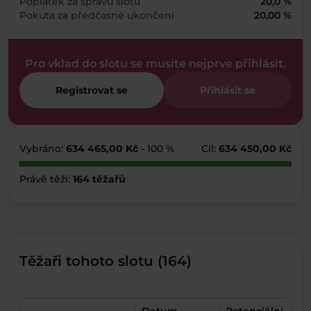
Poplatek za správu slotu
20,0 %
Pokuta za předčasné ukončení
20,00 %
Pro vklad do slotu se musíte nejprve přihlásit.
Registrovat se
Přihlásit se
Vybráno:
634 465,00 Kč
- 100 %
Cíl:
634 450,00 Kč
Právě těží:
164 těžařů
Těžaři tohoto slotu (164)