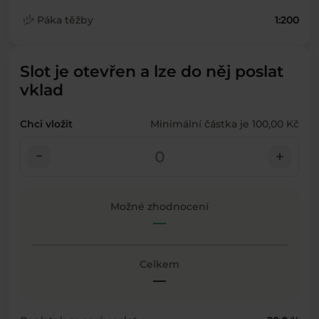
finance_mode
Páka těžby
1:200
Slot je otevřen a lze do něj poslat
vklad
Chci vložit
Minimální částka je 100,00 Kč
check_indeterminate_small
add
Možné zhodnocení
—
Celkem
—