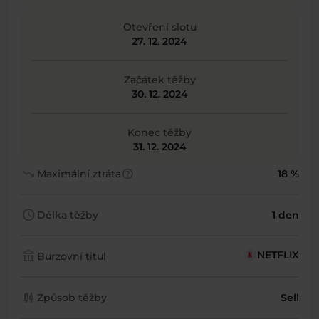
Otevření slotu
27. 12. 2024
Začátek těžby
30. 12. 2024
Konec těžby
31. 12. 2024
trending_down
help
Maximální ztráta
18 %
schedule
Délka těžby
1 den
account_balance
NETFLIX
Burzovní titul
candlestick_chart
Způsob těžby
Sell