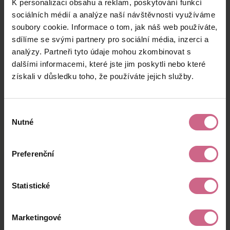
K personalizaci obsahu a reklam, poskytování funkcí
M****
29. 12. 2024
2 000 Kč
1 000 Kč
S****
21:46:57
sociálních médií a analýze naší návštěvnosti využíváme
soubory cookie. Informace o tom, jak náš web používáte,
R****
29. 12. 2024
10 000 Kč
5 000 Kč
sdílíme se svými partnery pro sociální média, inzerci a
W****
21:40:10
analýzy. Partneři tyto údaje mohou zkombinovat s
E****
29. 12. 2024
dalšími informacemi, které jste jim poskytli nebo které
725 Kč
362 Kč
J****
21:34:34
získali v důsledku toho, že používáte jejich služby.
keyboard_arrow_left
keyboard_arrow_right
1
2
…
18
Výběr
Nutné
souhlasu
Preferenční
Výsledky těžby
Statistické
Aktuální výsledek
Marketingové
-19 540,00 Kč