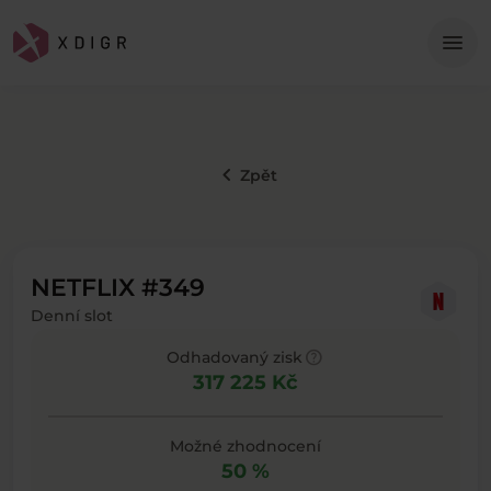
Me
menu
keyboard_arrow_left
Zpět
NETFLIX #349
Denní slot
help
Odhadovaný zisk
317 225 Kč
Možné zhodnocení
50 %