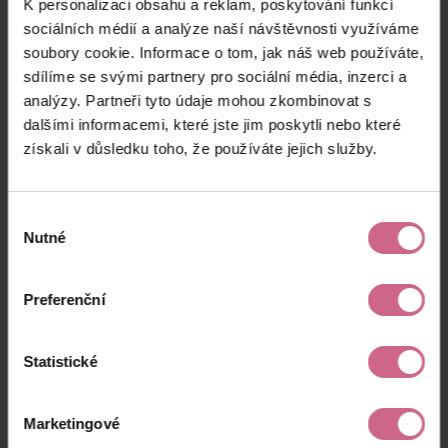
K personalizaci obsahu a reklam, poskytování funkcí
R****
20. 6. 2024
1 000 Kč
900 Kč
B****
12:16:35
sociálních médií a analýze naší návštěvnosti využíváme
soubory cookie. Informace o tom, jak náš web používáte,
M****
20. 6. 2024
5 000 Kč
4 500 Kč
sdílíme se svými partnery pro sociální média, inzerci a
Z****
10:56:47
analýzy. Partneři tyto údaje mohou zkombinovat s
T****
20. 6. 2024
dalšími informacemi, které jste jim poskytli nebo které
19 000 Kč
17 100 Kč
P****
10:55:23
získali v důsledku toho, že používáte jejich služby.
keyboard_arrow_left
keyboard_arrow_right
1
2
Výběr
Nutné
souhlasu
Preferenční
Výsledky těžby
Statistické
Aktuální výsledek
Marketingové
38 138,67 Kč