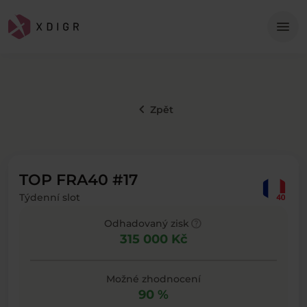
Me
menu
keyboard_arrow_left
Zpět
TOP FRA40 #17
Týdenní slot
help
Odhadovaný zisk
315 000 Kč
Možné zhodnocení
90 %