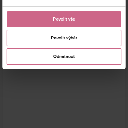
Povolit vše
Povolit výběr
Odmítnout