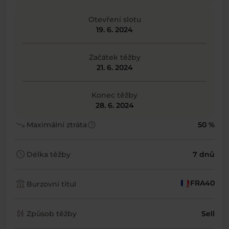
Otevření slotu
19. 6. 2024
Začátek těžby
21. 6. 2024
Konec těžby
28. 6. 2024
trending_down
help
Maximální ztráta
50 %
schedule
Délka těžby
7 dnů
account_balance
FRA40
Burzovní titul
candlestick_chart
Způsob těžby
Sell