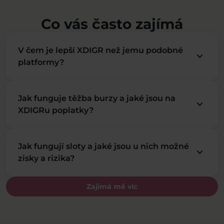
Co vás často zajímá
V čem je lepší XDIGR než jemu podobné
keyboard_arrow_down
platformy?
Jak funguje těžba burzy a jaké jsou na
keyboard_arrow_down
XDIGRu poplatky?
Jak fungují sloty a jaké jsou u nich možné
keyboard_arrow_down
zisky a rizika?
Zajímá mě víc