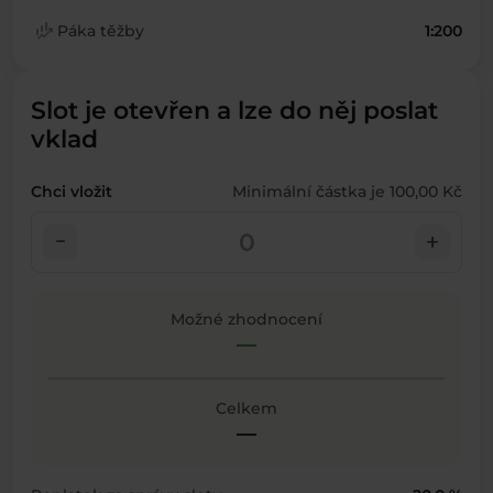
finance_mode
Páka těžby
1:200
Slot je otevřen a lze do něj poslat
vklad
Chci vložit
Minimální částka je 100,00 Kč
check_indeterminate_small
add
Možné zhodnocení
—
Celkem
—