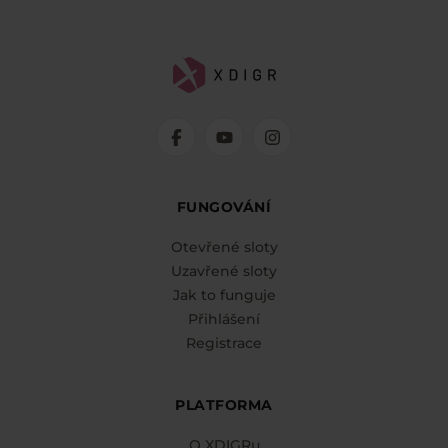
FUNGOVÁNÍ
Otevřené sloty
Uzavřené sloty
Jak to funguje
Přihlášení
Registrace
PLATFORMA
O XDIGRu