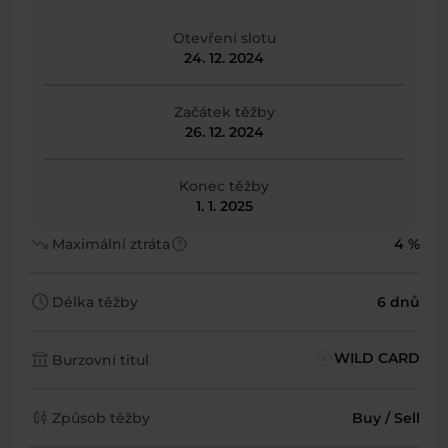
Otevření slotu
24. 12. 2024
Začátek těžby
26. 12. 2024
Konec těžby
1. 1. 2025
trending_down
help
Maximální ztráta
4 %
schedule
Délka těžby
6 dnů
account_balance
WILD CARD
Burzovní titul
candlestick_chart
Způsob těžby
Buy / Sell