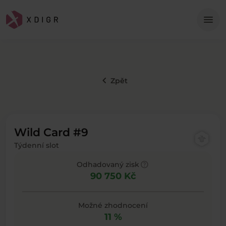
Me
menu
keyboard_arrow_left
Zpět
Wild Card #9
Týdenní slot
help
Odhadovaný zisk
90 750 Kč
Možné zhodnocení
11 %