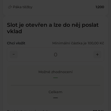
finance_mode
Páka těžby
1:200
Slot je otevřen a lze do něj poslat
vklad
Chci vložit
Minimální částka je 100,00 Kč
check_indeterminate_small
add
Možné zhodnocení
—
Celkem
—