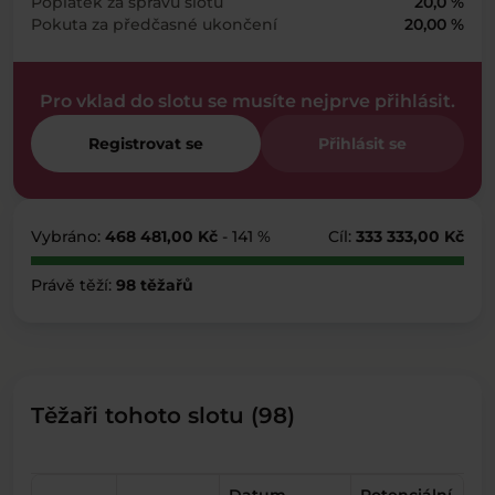
Poplatek za správu slotu
20,0 %
Pokuta za předčasné ukončení
20,00 %
Pro vklad do slotu se musíte nejprve přihlásit.
Registrovat se
Přihlásit se
Vybráno:
468 481,00 Kč
- 141 %
Cíl:
333 333,00 Kč
Právě těží:
98 těžařů
Těžaři tohoto slotu (98)