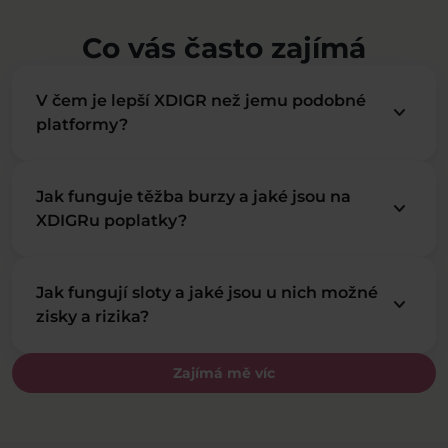
Co vás často zajímá
V čem je lepší XDIGR než jemu podobné
keyboard_arrow_down
platformy?
Jak funguje těžba burzy a jaké jsou na
keyboard_arrow_down
XDIGRu poplatky?
Jak fungují sloty a jaké jsou u nich možné
keyboard_arrow_down
zisky a rizika?
Zajímá mě víc