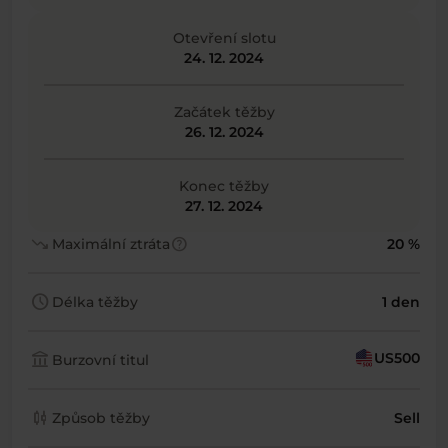
Otevření slotu
24. 12. 2024
Začátek těžby
26. 12. 2024
Konec těžby
27. 12. 2024
trending_down
help
Maximální ztráta
20 %
schedule
Délka těžby
1 den
account_balance
US500
Burzovní titul
candlestick_chart
Způsob těžby
Sell