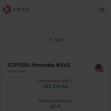
Me
menu
keyboard_arrow_left
Zpět
TOP500 Amerika #345
Denní slot
help
Odhadovaný zisk
183 333 Kč
Možné zhodnocení
55 %