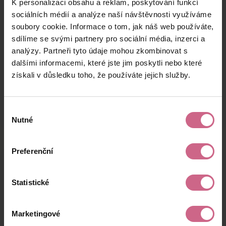
K personalizaci obsahu a reklam, poskytování funkcí
J****
25. 12. 2024
1 000 Kč
550 Kč
N****
18:25:28
sociálních médií a analýze naší návštěvnosti využíváme
soubory cookie. Informace o tom, jak náš web používáte,
M****
25. 12. 2024
1 500 Kč
825 Kč
sdílíme se svými partnery pro sociální média, inzerci a
N****
18:11:37
analýzy. Partneři tyto údaje mohou zkombinovat s
V****
25. 12. 2024
dalšími informacemi, které jste jim poskytli nebo které
400 Kč
220 Kč
S****
18:08:23
získali v důsledku toho, že používáte jejich služby.
keyboard_arrow_left
keyboard_arrow_right
1
2
…
11
Výběr
Nutné
souhlasu
Preferenční
Výsledky těžby
Statistické
Aktuální výsledek
Marketingové
7 085,17 Kč