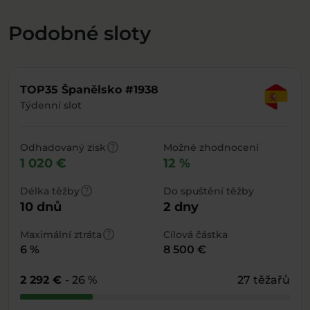
Podobné sloty
TOP35 Španělsko #1938
Týdenní slot
help
Odhadovaný zisk
Možné zhodnocení
1 020 €
12 %
help
Délka těžby
Do spuštění těžby
10 dnů
2 dny
help
Maximální ztráta
Cílová částka
6 %
8 500 €
2 292 €
- 26 %
27 těžařů