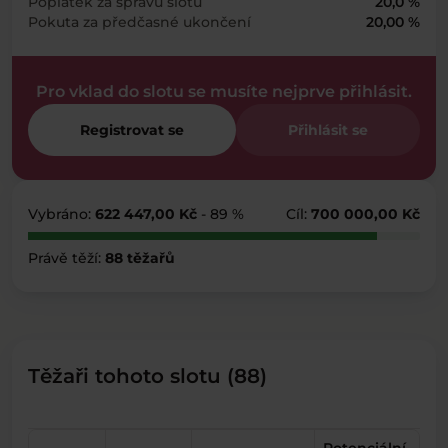
Poplatek za správu slotu
20,0 %
Pokuta za předčasné ukončení
20,00 %
Pro vklad do slotu se musíte nejprve přihlásit.
Registrovat se
Přihlásit se
Vybráno:
622 447,00 Kč
- 89 %
Cíl:
700 000,00 Kč
Právě těží:
88 těžařů
Těžaři tohoto slotu (88)