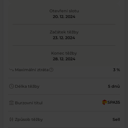
Otevření slotu
20. 12. 2024
Začátek těžby
23. 12. 2024
Konec těžby
28. 12. 2024
trending_down
help
Maximální ztráta
3 %
schedule
Délka těžby
5 dnů
account_balance
SPA35
Burzovní titul
candlestick_chart
Způsob těžby
Sell