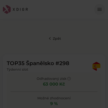
Me
menu
keyboard_arrow_left
Zpět
TOP35 Španělsko #298
Týdenní slot
help
Odhadovaný zisk
63 000 Kč
Možné zhodnocení
9 %