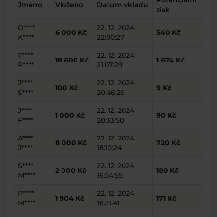
Potenciální
Jméno
Vloženo
Datum vkladu
zisk
O****
22. 12. 2024
6 000 Kč
540 Kč
K****
22:00:27
T****
22. 12. 2024
18 600 Kč
1 674 Kč
P****
21:07:29
J****
22. 12. 2024
100 Kč
9 Kč
S****
20:46:29
J****
22. 12. 2024
1 000 Kč
90 Kč
F****
20:33:50
A****
22. 12. 2024
8 000 Kč
720 Kč
J****
18:10:24
S****
22. 12. 2024
2 000 Kč
180 Kč
M****
16:54:55
P****
22. 12. 2024
1 904 Kč
171 Kč
M****
16:31:41