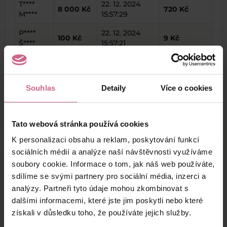
T****
22. 12. 2024
8 000 Kč
720 Kč
M****
15:57:29
P****
22. 12. 2024
100 Kč
9 Kč
Š****
15:57:21
J****
22. 12. 2024
1 000 Kč
90 Kč
D****
15:48:24
Souhlas
Detaily
Více o cookies
keyboard_arrow_left
keyboard_arrow_right
1
2
…
10
Tato webová stránka používá cookies
K personalizaci obsahu a reklam, poskytování funkcí
sociálních médií a analýze naší návštěvnosti využíváme
soubory cookie. Informace o tom, jak náš web používáte,
Výsledky těžby
sdílíme se svými partnery pro sociální média, inzerci a
analýzy. Partneři tyto údaje mohou zkombinovat s
dalšími informacemi, které jste jim poskytli nebo které
Aktuální výsledek
získali v důsledku toho, že používáte jejich služby.
-6 177,00 Kč