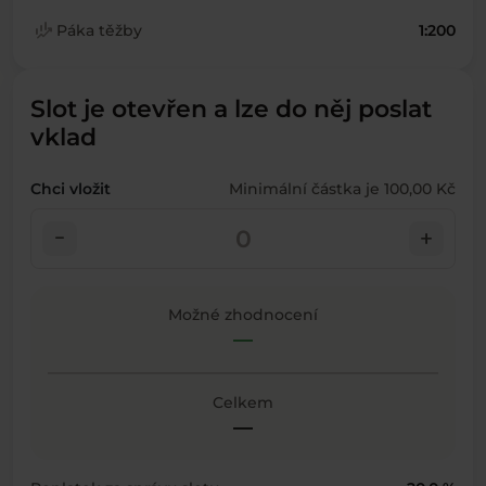
finance_mode
Páka těžby
1:200
Slot je otevřen a lze do něj poslat
vklad
Chci vložit
Minimální částka je 100,00 Kč
check_indeterminate_small
add
Možné zhodnocení
—
Celkem
—