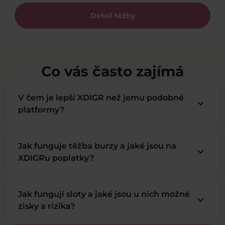
Detail těžby
Co vás často zajímá
V čem je lepší XDIGR než jemu podobné
keyboard_arrow_down
platformy?
Jak funguje těžba burzy a jaké jsou na
keyboard_arrow_down
XDIGRu poplatky?
Jak fungují sloty a jaké jsou u nich možné
keyboard_arrow_down
zisky a rizika?