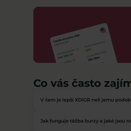
Co vás často zají
V čem je lepší XDIGR než jemu podo
Jak funguje těžba burzy a jaké jsou 