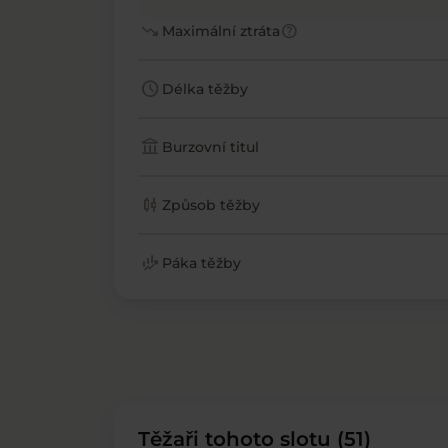
trending_down
help
Maximální ztráta
schedule
Délka těžby
account_balance
Burzovní titul
candlestick_chart
Způsob těžby
finance_mode
Páka těžby
Těžaři tohoto slotu (51)