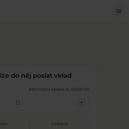
Me
menu
 lze do něj poslat vklad
Minimální částka je 100,00 Kč
add
ení
Celkem