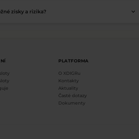
keyboard_arrow_down
žné zisky a rizika?
NÍ
PLATFORMA
sloty
O XDIGRu
loty
Kontakty
guje
Aktuality
Časté dotazy
Dokumenty