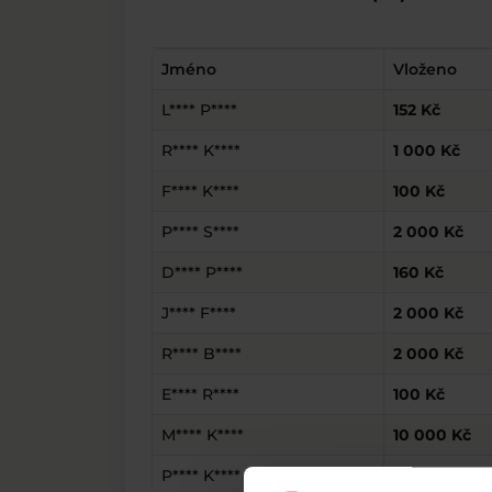
Jméno
Vloženo
L**** P****
152 Kč
R**** K****
1 000 Kč
F**** K****
100 Kč
P**** S****
2 000 Kč
D**** P****
160 Kč
J**** F****
2 000 Kč
R**** B****
2 000 Kč
E**** R****
100 Kč
M**** K****
10 000 Kč
P**** K****
1 500 Kč