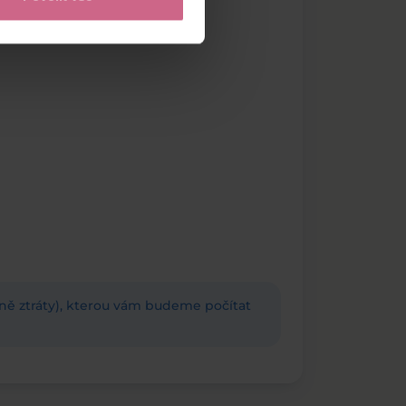
adně ztráty), kterou vám budeme počítat