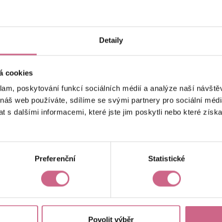
keyboard_arrow_left
keyboard_arrow_right
1
2
…
6
Detaily
á cookies
klam, poskytování funkcí sociálních médií a analýze naší návšt
 náš web používáte, sdílíme se svými partnery pro sociální média
 s dalšími informacemi, které jste jim poskytli nebo které získa
Aktuální výsledek
29 172,11 Kč
Preferenční
Statistické
Povolit výběr