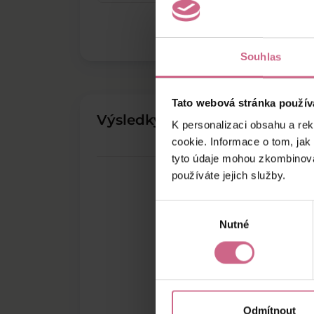
Souhlas
Tato webová stránka použív
Výsledky těžby
K personalizaci obsahu a re
cookie. Informace o tom, jak
tyto údaje mohou zkombinovat
používáte jejich služby.
Výběr
Nutné
souhlasu
Odmítnout