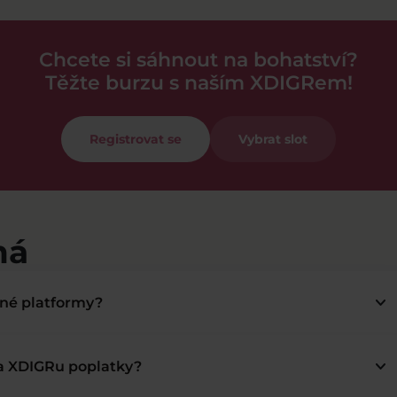
Chcete si sáhnout na bohatství?
Těžte burzu s naším XDIGRem!
Registrovat se
Vybrat slot
má
keyboard_arrow_down
bné platformy?
keyboard_arrow_down
na XDIGRu poplatky?