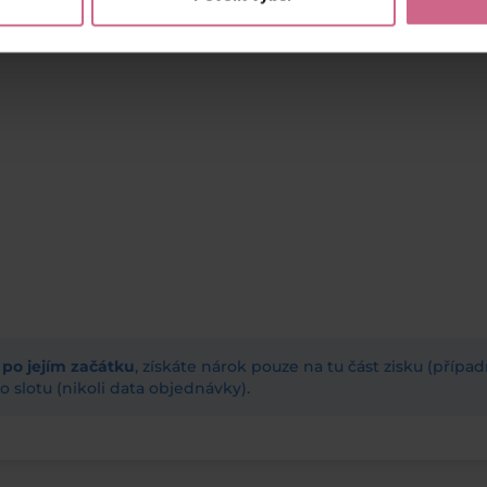
ž po jejím začátku
, získáte nárok pouze na tu část zisku (příp
 slotu (nikoli data objednávky).