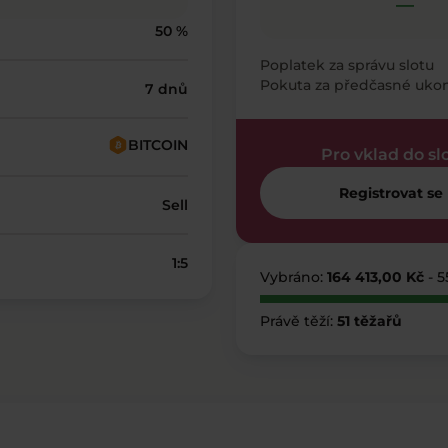
—
50 %
Poplatek za správu slotu
Pokuta za předčasné uko
7 dnů
BITCOIN
Pro vklad do sl
Registrovat se
Sell
1:5
Vybráno:
164 413,00 Kč
- 
Právě těží:
51 těžařů