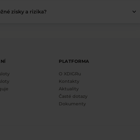
keyboard_arrow_down
žné zisky a rizika?
NÍ
PLATFORMA
sloty
O XDIGRu
loty
Kontakty
guje
Aktuality
Časté dotazy
Dokumenty