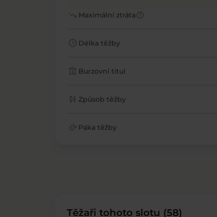
trending_down
help
Maximální ztráta
schedule
Délka těžby
account_balance
Burzovní titul
candlestick_chart
Způsob těžby
finance_mode
Páka těžby
Těžaři tohoto slotu (58)