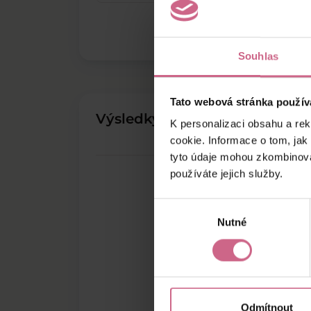
Souhlas
Tato webová stránka použív
Výsledky těžby
K personalizaci obsahu a re
cookie. Informace o tom, jak
tyto údaje mohou zkombinovat
používáte jejich služby.
Výběr
Nutné
souhlasu
Odmítnout