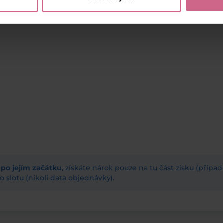
ž po jejím začátku
, získáte nárok pouze na tu část zisku (příp
 slotu (nikoli data objednávky).