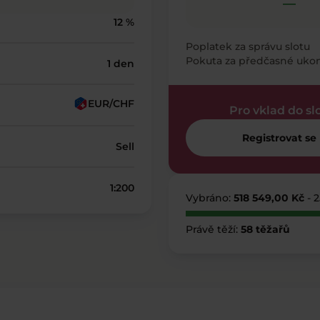
—
12 %
Poplatek za správu slotu
Pokuta za předčasné uko
1 den
EUR/CHF
Pro vklad do sl
Registrovat se
Sell
1:200
Vybráno:
518 549,00 Kč
- 
Právě těží:
58 těžařů