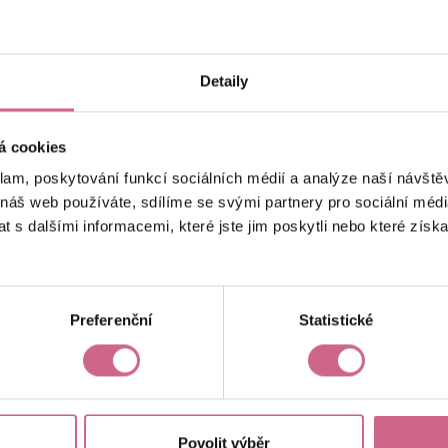
keyboard_arrow_left
keyboard_arrow_right
1
2
…
7
Detaily
á cookies
klam, poskytování funkcí sociálních médií a analýze naší návšt
 náš web používáte, sdílíme se svými partnery pro sociální média
 s dalšími informacemi, které jste jim poskytli nebo které získa
Aktuální výsledek
10 833,72 Kč
Preferenční
Statistické
Povolit výběr