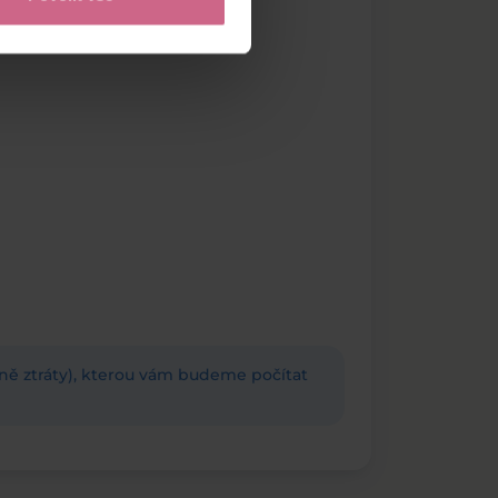
adně ztráty), kterou vám budeme počítat