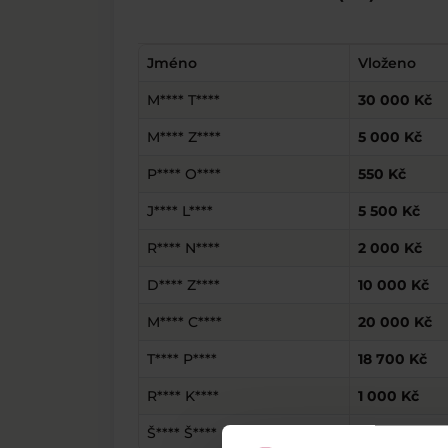
Jméno
Vloženo
M**** T****
30 000 Kč
M**** Z****
5 000 Kč
P**** O****
550 Kč
J**** L****
5 500 Kč
R**** N****
2 000 Kč
D**** Z****
10 000 Kč
M**** C****
20 000 Kč
T**** P****
18 700 Kč
R**** K****
1 000 Kč
Š**** Š****
164 Kč