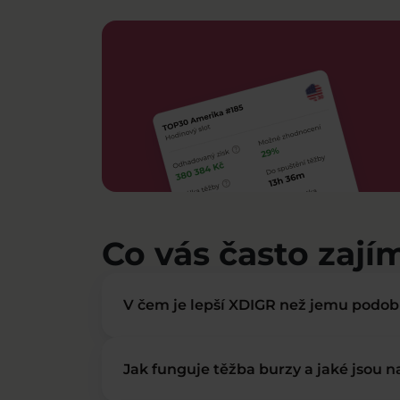
Co vás často zají
V čem je lepší XDIGR než jemu podo
Jak funguje těžba burzy a jaké jsou 