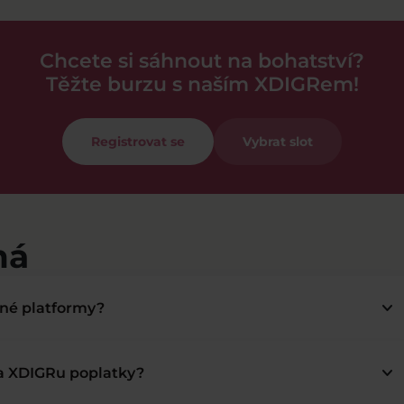
Chcete si sáhnout na bohatství?
Těžte burzu s naším XDIGRem!
Registrovat se
Vybrat slot
má
keyboard_arrow_down
bné platformy?
keyboard_arrow_down
na XDIGRu poplatky?