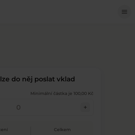
Me
menu
 lze do něj poslat vklad
Minimální částka je 100,00 Kč
add
ení
Celkem