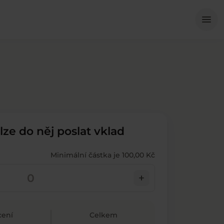
Me
menu
 lze do něj poslat vklad
Minimální částka je 100,00 Kč
add
ení
Celkem