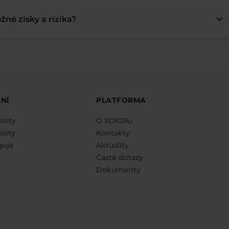
keyboard_arrow_down
žné zisky a rizika?
NÍ
PLATFORMA
sloty
O XDIGRu
loty
Kontakty
guje
Aktuality
Časté dotazy
Dokumenty