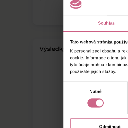
Souhlas
Tato webová stránka použív
Výsledky těžby
K personalizaci obsahu a re
cookie. Informace o tom, jak
tyto údaje mohou zkombinovat
používáte jejich služby.
Výběr
Nutné
souhlasu
Odmítnout