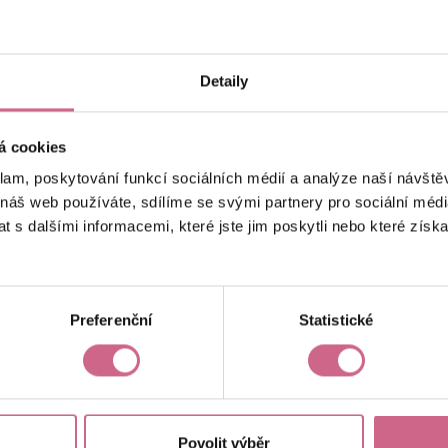
keyboard_arrow_left
keyboard_arrow_right
1
2
Detaily
á cookies
klam, poskytování funkcí sociálních médií a analýze naší návšt
 náš web používáte, sdílíme se svými partnery pro sociální média
 s dalšími informacemi, které jste jim poskytli nebo které získa
Aktuální výsledek
-46 319,22 Kč
Preferenční
Statistické
Povolit výběr