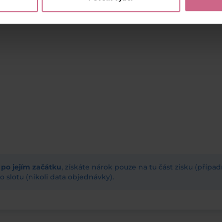
ž po jejím začátku
, získáte nárok pouze na tu část zisku (příp
 slotu (nikoli data objednávky).