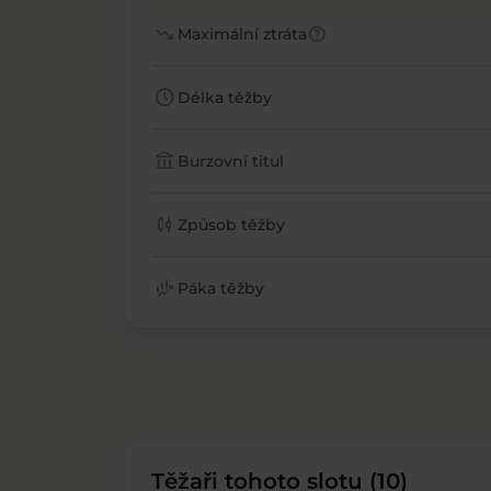
trending_down
help
Maximální ztráta
schedule
Délka těžby
account_balance
Burzovní titul
candlestick_chart
Způsob těžby
finance_mode
Páka těžby
Těžaři tohoto slotu (10)