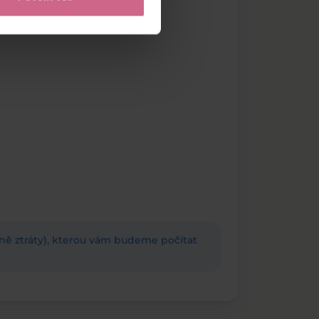
adně ztráty), kterou vám budeme počítat