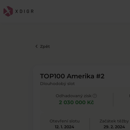
keyboard_arrow_left
Zpět
TOP100 Amerika #2
Dlouhodobý slot
help
Odhadovaný zisk
2 030 000 Kč
Otevření slotu
Začátek těžby
12. 1. 2024
29. 2. 2024