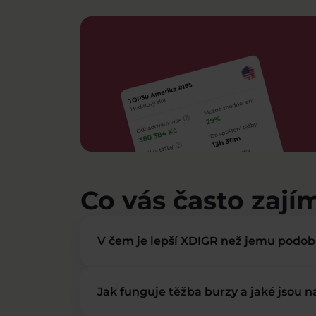
Co vás často zají
V čem je lepší XDIGR než jemu podo
Jak funguje těžba burzy a jaké jsou 