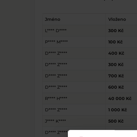
Jméno
Vloženo
L**** D****
300 Kč
P**** M****
100 Kč
D**** Z****
400 Kč
D**** Z****
300 Kč
D**** Z****
700 Kč
D**** Z****
600 Kč
R**** H****
40 000 Kč
D**** Z****
1 000 Kč
J**** K****
500 Kč
D**** Z****
500 Kč