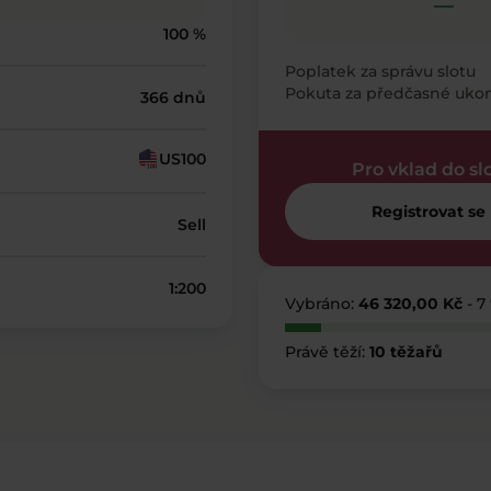
—
100 %
Poplatek za správu slotu
Pokuta za předčasné uko
366 dnů
US100
Pro vklad do sl
Registrovat se
Sell
1:200
Vybráno:
46 320,00 Kč
- 7
Právě těží:
10 těžařů