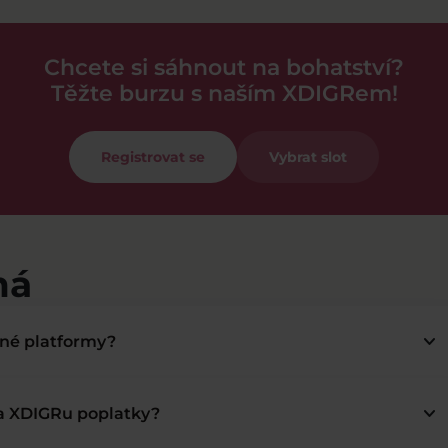
Chcete si sáhnout na bohatství?
Těžte burzu s naším XDIGRem!
Registrovat se
Vybrat slot
má
keyboard_arrow_down
bné platformy?
keyboard_arrow_down
na XDIGRu poplatky?