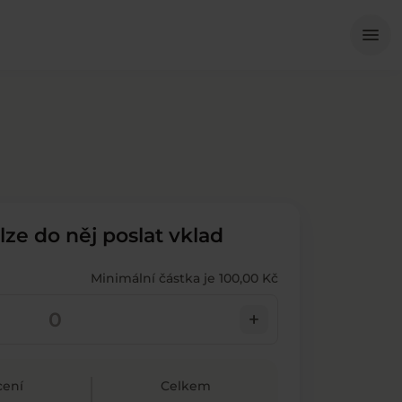
Me
menu
 lze do něj poslat vklad
Minimální částka je 100,00 Kč
add
ení
Celkem