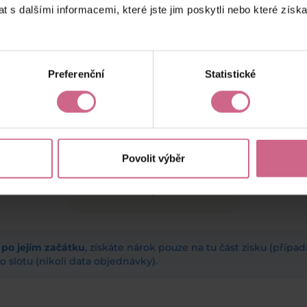
 s dalšími informacemi, které jste jim poskytli nebo které získa
keyboard_arrow_left
keyboard_arrow_right
1
2
4
5
Preferenční
Statistické
Povolit výběr
Aktuální výsledek
16 001,00 Kč
ž po jejím začátku
, získáte nárok pouze na tu část zisku (příp
 slotu (nikoli data objednávky).