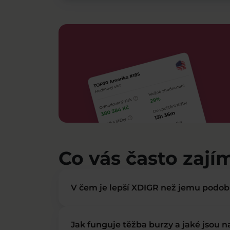
Co vás často zají
V čem je lepší XDIGR než jemu podo
Jak funguje těžba burzy a jaké jsou 