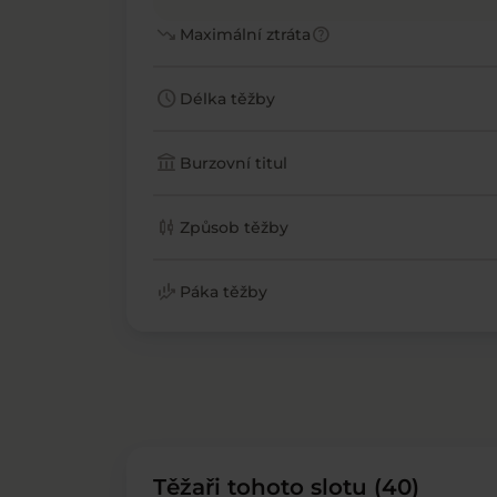
trending_down
help
Maximální ztráta
schedule
Délka těžby
account_balance
Burzovní titul
candlestick_chart
Způsob těžby
finance_mode
Páka těžby
Těžaři tohoto slotu (40)