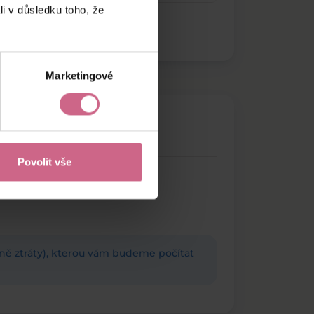
li v důsledku toho, že
Marketingové
Povolit vše
adně ztráty), kterou vám budeme počítat