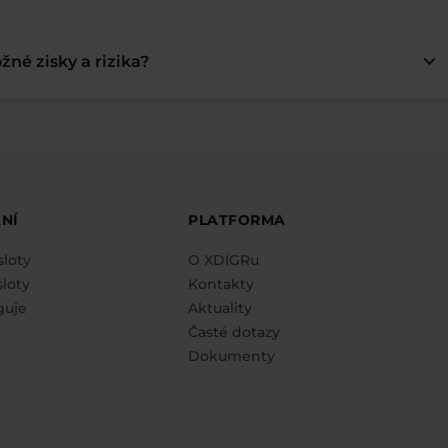
keyboard_arrow_down
žné zisky a rizika?
NÍ
PLATFORMA
sloty
O XDIGRu
loty
Kontakty
guje
Aktuality
Časté dotazy
Dokumenty