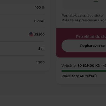
—
100 %
Poplatek za správu slotu
Pokuta za předčasné uko
0 dnů
US500
Pro vklad do sl
Registrovat se
Sell
1:200
Vybráno:
80 529,00 Kč
- 4
Právě těží:
40 těžařů