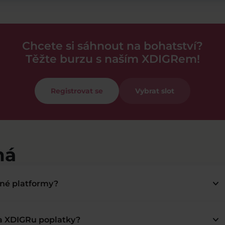
Chcete si sáhnout na bohatství?
Těžte burzu s naším XDIGRem!
Registrovat se
Vybrat slot
má
keyboard_arrow_down
bné platformy?
keyboard_arrow_down
na XDIGRu poplatky?