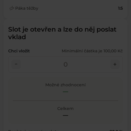
finance_mode
Páka těžby
1:5
Slot je otevřen a lze do něj poslat
vklad
Chci vložit
Minimální částka je 100,00 Kč
check_indeterminate_small
add
Možné zhodnocení
—
Celkem
—