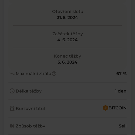
Otevření slotu
31. 5. 2024
Začátek těžby
4. 6. 2024
Konec těžby
5. 6. 2024
trending_down
help
Maximální ztráta
67 %
schedule
Délka těžby
1 den
account_balance
BITCOIN
Burzovní titul
candlestick_chart
Způsob těžby
Sell