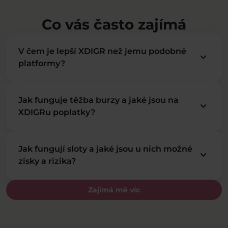
Co vás často zajímá
V čem je lepší XDIGR než jemu podobné
keyboard_arrow_down
platformy?
Jak funguje těžba burzy a jaké jsou na
keyboard_arrow_down
XDIGRu poplatky?
Jak fungují sloty a jaké jsou u nich možné
keyboard_arrow_down
zisky a rizika?
Zajímá mě víc