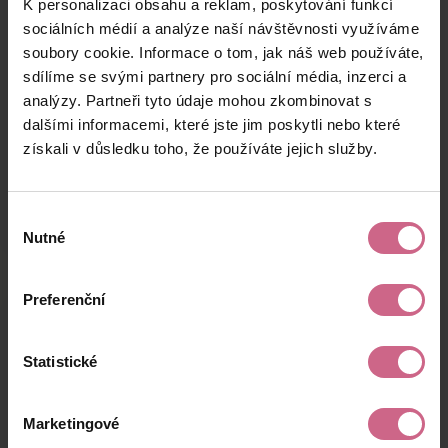
K personalizaci obsahu a reklam, poskytování funkcí
P****
3. 6. 2024
550 Kč
561 Kč
O****
11:36:11
sociálních médií a analýze naší návštěvnosti využíváme
soubory cookie. Informace o tom, jak náš web používáte,
S****
3. 6. 2024
1 000 Kč
1 020 Kč
sdílíme se svými partnery pro sociální média, inzerci a
M****
09:14:49
analýzy. Partneři tyto údaje mohou zkombinovat s
J****
3. 6. 2024
dalšími informacemi, které jste jim poskytli nebo které
2 500 Kč
2 550 Kč
Š****
07:53:47
získali v důsledku toho, že používáte jejich služby.
keyboard_arrow_left
keyboard_arrow_right
1
2
4
5
Výběr
Nutné
souhlasu
Preferenční
Výsledky těžby
Statistické
Aktuální výsledek
Marketingové
-7 144,00 Kč