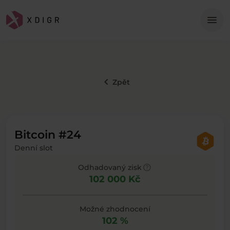
Me
menu
keyboard_arrow_left
Zpět
Bitcoin #24
Denní slot
help
Odhadovaný zisk
102 000 Kč
Možné zhodnocení
102 %