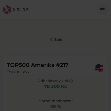
Me
menu
keyboard_arrow_left
Zpět
TOP500 Amerika #217
Týdenní slot
help
Odhadovaný zisk
78 300 Kč
Možné zhodnocení
29 %