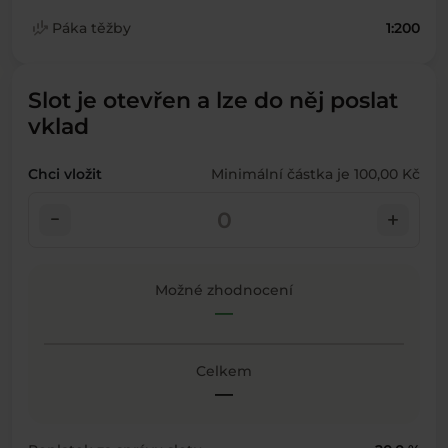
finance_mode
Páka těžby
1:200
Slot je otevřen a lze do něj poslat
vklad
Chci vložit
Minimální částka je 100,00 Kč
check_indeterminate_small
add
Možné zhodnocení
—
Celkem
—