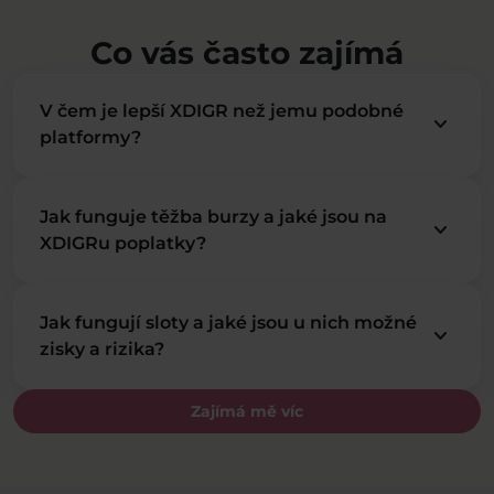
Co vás často zajímá
V čem je lepší XDIGR než jemu podobné
keyboard_arrow_down
platformy?
Jak funguje těžba burzy a jaké jsou na
keyboard_arrow_down
XDIGRu poplatky?
Jak fungují sloty a jaké jsou u nich možné
keyboard_arrow_down
zisky a rizika?
Zajímá mě víc