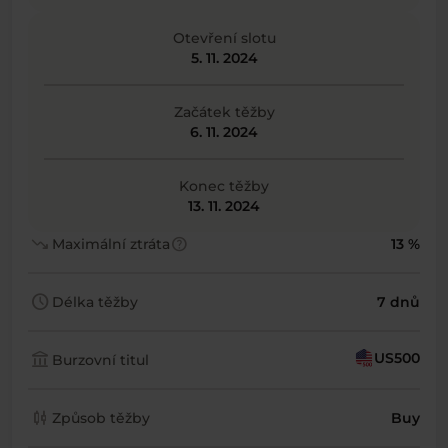
Otevření slotu
5. 11. 2024
Začátek těžby
6. 11. 2024
Konec těžby
13. 11. 2024
trending_down
help
Maximální ztráta
13 %
schedule
Délka těžby
7 dnů
account_balance
US500
Burzovní titul
candlestick_chart
Způsob těžby
Buy