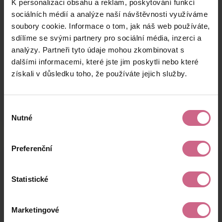
K personalizaci obsahu a reklam, poskytování funkcí
P****
5. 11. 2024
500 Kč
145 Kč
O****
21:09:38
sociálních médií a analýze naší návštěvnosti využíváme
soubory cookie. Informace o tom, jak náš web používáte,
R****
5. 11. 2024
2 000 Kč
580 Kč
sdílíme se svými partnery pro sociální média, inzerci a
H****
21:00:36
analýzy. Partneři tyto údaje mohou zkombinovat s
M****
5. 11. 2024
dalšími informacemi, které jste jim poskytli nebo které
9 998 Kč
2 899 Kč
F****
20:58:39
získali v důsledku toho, že používáte jejich služby.
keyboard_arrow_left
keyboard_arrow_right
1
2
…
6
Výběr
Nutné
souhlasu
Preferenční
Výsledky těžby
Statistické
Aktuální výsledek
Marketingové
19 446,00 Kč