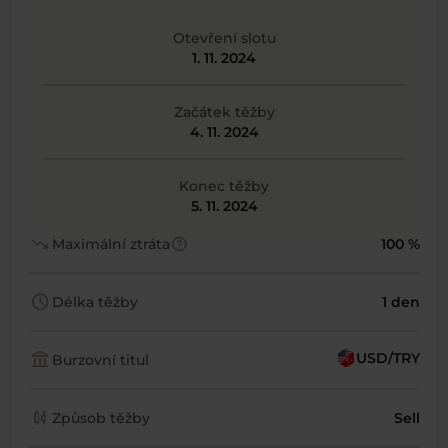
Otevření slotu
1. 11. 2024
Začátek těžby
4. 11. 2024
Konec těžby
5. 11. 2024
trending_down
help
Maximální ztráta
100 %
schedule
Délka těžby
1 den
account_balance
USD/TRY
Burzovní titul
candlestick_chart
Způsob těžby
Sell