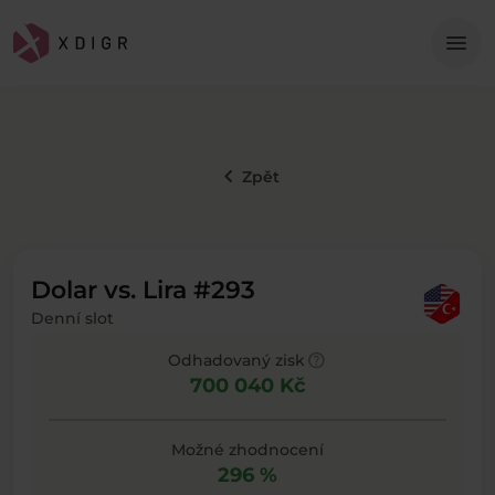
Me
menu
keyboard_arrow_left
Zpět
Dolar vs. Lira #293
Denní slot
help
Odhadovaný zisk
700 040 Kč
Možné zhodnocení
296 %