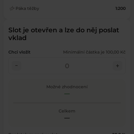
finance_mode
Páka těžby
1:200
Slot je otevřen a lze do něj poslat
vklad
Chci vložit
Minimální částka je 100,00 Kč
check_indeterminate_small
add
Možné zhodnocení
—
Celkem
—