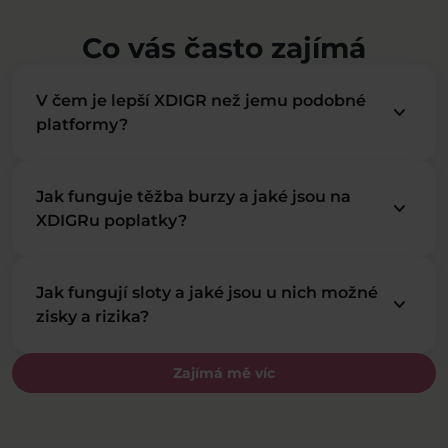
Co vás často zajímá
V čem je lepší XDIGR než jemu podobné
keyboard_arrow_down
platformy?
Jak funguje těžba burzy a jaké jsou na
keyboard_arrow_down
XDIGRu poplatky?
Jak fungují sloty a jaké jsou u nich možné
keyboard_arrow_down
zisky a rizika?
Zajímá mě víc