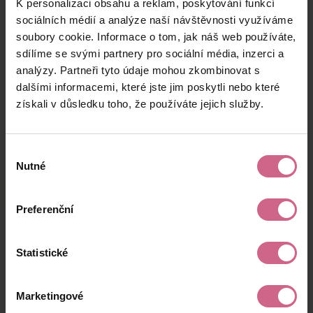
K personalizaci obsahu a reklam, poskytování funkcí
R****
3. 11. 2024
2 000 Kč
5 920 Kč
N****
20:45:56
sociálních médií a analýze naší návštěvnosti využíváme
soubory cookie. Informace o tom, jak náš web používáte,
M****
3. 11. 2024
5 000 Kč
14 800 Kč
sdílíme se svými partnery pro sociální média, inzerci a
Z****
20:20:26
analýzy. Partneři tyto údaje mohou zkombinovat s
J****
3. 11. 2024
dalšími informacemi, které jste jim poskytli nebo které
200 Kč
592 Kč
L****
19:50:27
získali v důsledku toho, že používáte jejich služby.
keyboard_arrow_left
keyboard_arrow_right
1
2
…
9
Výběr
Nutné
souhlasu
Preferenční
Výsledky těžby
Statistické
Aktuální výsledek
Marketingové
1 860,79 Kč