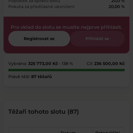
Poplatek za správu slotu
20,0 %
Pokuta za předčasné ukončení
20,00 %
Pro vklad do slotu se musíte nejprve přihlásit.
Registrovat se
Přihlásit se
Vybráno:
325 773,00 Kč
- 138 %
Cíl:
236 500,00 Kč
Právě těží:
87 těžařů
Těžaři tohoto slotu (87)