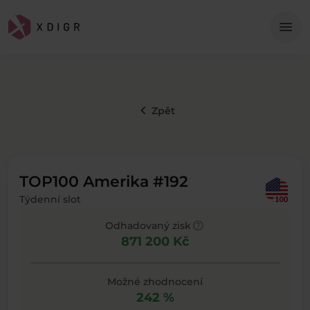
Me
menu
keyboard_arrow_left
Zpět
TOP100 Amerika #192
Týdenní slot
help
Odhadovaný zisk
871 200 Kč
Možné zhodnocení
242 %