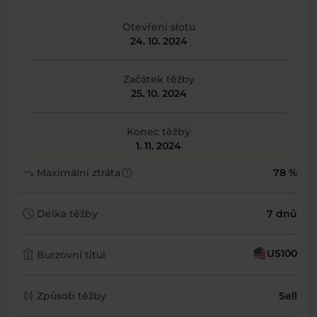
Otevření slotu
24. 10. 2024
Začátek těžby
25. 10. 2024
Konec těžby
1. 11. 2024
trending_down
help
Maximální ztráta
78 %
schedule
Délka těžby
7 dnů
account_balance
US100
Burzovní titul
candlestick_chart
Způsob těžby
Sell