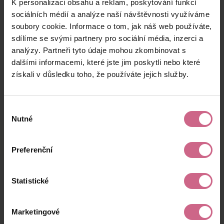
K personalizaci obsahu a reklam, poskytování funkcí
T****
24. 10. 2024
15 000 Kč
36 300 Kč
P****
20:42:34
sociálních médií a analýze naší návštěvnosti využíváme
soubory cookie. Informace o tom, jak náš web používáte,
L****
24. 10. 2024
400 Kč
968 Kč
sdílíme se svými partnery pro sociální média, inzerci a
B****
20:34:49
analýzy. Partneři tyto údaje mohou zkombinovat s
M****
24. 10. 2024
dalšími informacemi, které jste jim poskytli nebo které
5 000 Kč
12 100 Kč
Z****
20:33:46
získali v důsledku toho, že používáte jejich služby.
keyboard_arrow_left
keyboard_arrow_right
1
2
4
5
Výběr
Nutné
souhlasu
Preferenční
Výsledky těžby
Statistické
Aktuální výsledek
Marketingové
48 064,61 Kč