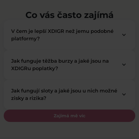
Co vás často zajímá
V čem je lepší XDIGR než jemu podobné
keyboard_arrow_down
platformy?
Jak funguje těžba burzy a jaké jsou na
keyboard_arrow_down
XDIGRu poplatky?
Jak fungují sloty a jaké jsou u nich možné
keyboard_arrow_down
zisky a rizika?
Zajímá mě víc