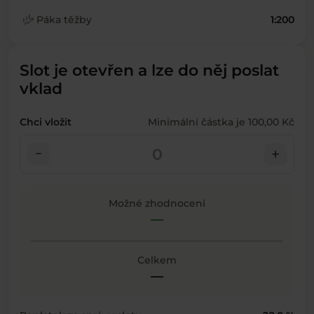
finance_mode
Páka těžby
1:200
Slot je otevřen a lze do něj poslat
vklad
Chci vložit
Minimální částka je 100,00 Kč
check_indeterminate_small
add
Možné zhodnocení
—
Celkem
—