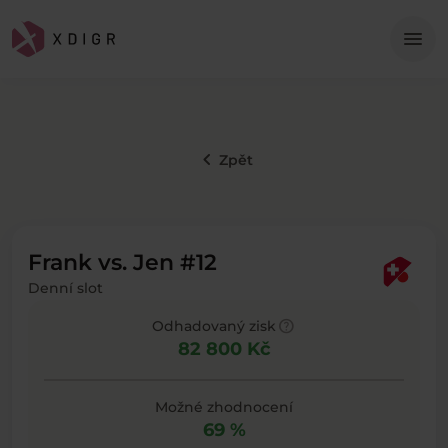
Me
menu
keyboard_arrow_left
Zpět
Frank vs. Jen #12
Denní slot
help
Odhadovaný zisk
82 800 Kč
Možné zhodnocení
69 %