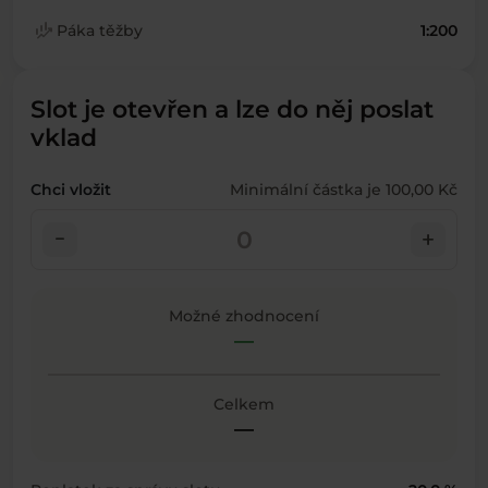
finance_mode
Páka těžby
1:200
Slot je otevřen a lze do něj poslat
vklad
Chci vložit
Minimální částka je 100,00 Kč
check_indeterminate_small
add
Možné zhodnocení
—
Celkem
—