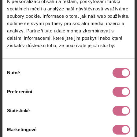
K personalizaci obsahu a reklam, poskytování funkcí
J****
19. 5. 2024
10 000 Kč
6 900 Kč
M****
10:27:08
sociálních médií a analýze naší návštěvnosti využíváme
soubory cookie. Informace o tom, jak náš web používáte,
S****
19. 5. 2024
2 000 Kč
1 380 Kč
sdílíme se svými partnery pro sociální média, inzerci a
M****
09:15:12
analýzy. Partneři tyto údaje mohou zkombinovat s
R****
19. 5. 2024
dalšími informacemi, které jste jim poskytli nebo které
200 Kč
138 Kč
N****
06:17:55
získali v důsledku toho, že používáte jejich služby.
keyboard_arrow_left
keyboard_arrow_right
1
2
Výběr
Nutné
souhlasu
Preferenční
Výsledky těžby
Statistické
Aktuální výsledek
Marketingové
4 534,90 Kč