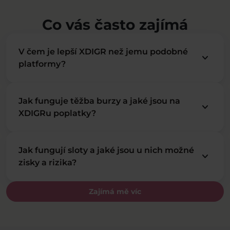
Co vás často zajímá
V čem je lepší XDIGR než jemu podobné
keyboard_arrow_down
platformy?
Jak funguje těžba burzy a jaké jsou na
keyboard_arrow_down
XDIGRu poplatky?
Jak fungují sloty a jaké jsou u nich možné
keyboard_arrow_down
zisky a rizika?
Zajímá mě víc