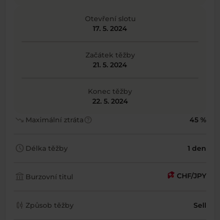
Otevření slotu
17. 5. 2024
Začátek těžby
21. 5. 2024
Konec těžby
22. 5. 2024
trending_down
help
Maximální ztráta
45 %
schedule
Délka těžby
1 den
account_balance
CHF/JPY
Burzovní titul
candlestick_chart
Způsob těžby
Sell