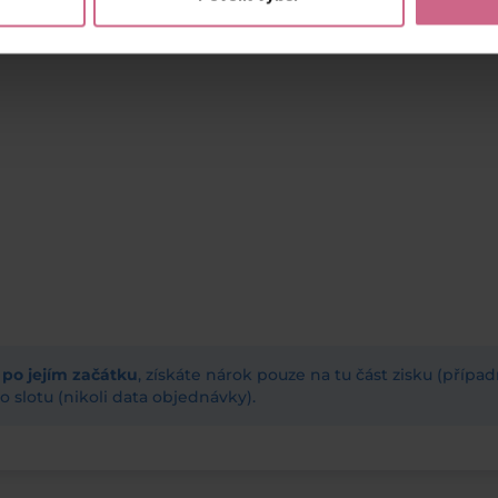
ž po jejím začátku
, získáte nárok pouze na tu část zisku (příp
 slotu (nikoli data objednávky).