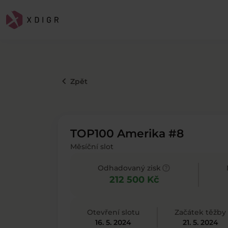
keyboard_arrow_left
Zpět
TOP100 Amerika #8
Měsíční slot
help
Odhadovaný zisk
212 500 Kč
Otevření slotu
Začátek těžby
16. 5. 2024
21. 5. 2024