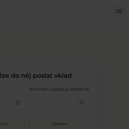
Me
menu
 lze do něj poslat vklad
Minimální částka je 100,00 Kč
add
ení
Celkem