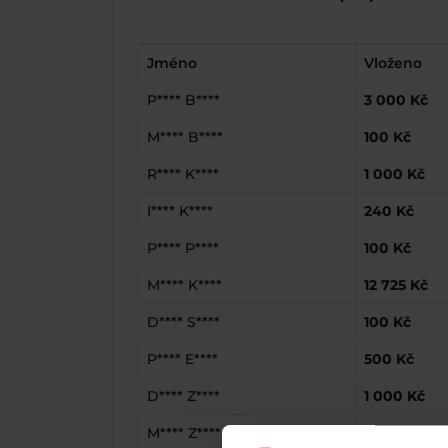
Jméno
Vloženo
P**** B****
3 000 Kč
M**** B****
100 Kč
R**** K****
1 000 Kč
I**** K****
240 Kč
P**** P****
100 Kč
M**** K****
12 725 Kč
D**** S****
100 Kč
P**** E****
500 Kč
D**** Z****
1 000 Kč
M**** Z****
1 051 Kč