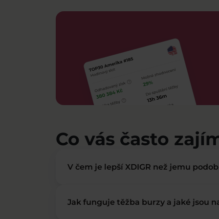
Co vás často zají
V čem je lepší XDIGR než jemu podo
Jak funguje těžba burzy a jaké jsou 