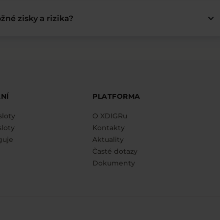
keyboard_arrow_down
žné zisky a rizika?
NÍ
PLATFORMA
sloty
O XDIGRu
loty
Kontakty
guje
Aktuality
Časté dotazy
Dokumenty