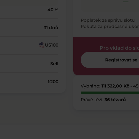
—
40 %
Poplatek za správu slotu
Pokuta za předčasné uko
31 dnů
US100
Pro vklad do sl
Registrovat se
Sell
1:200
Vybráno:
111 322,00 Kč
- 45
Právě těží:
36 těžařů