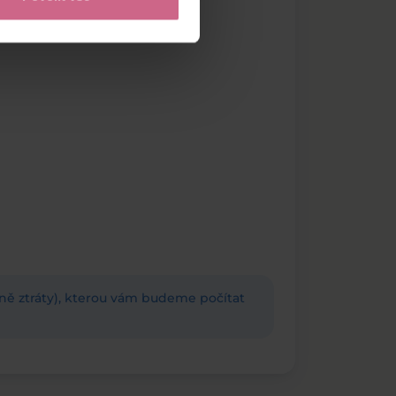
adně ztráty), kterou vám budeme počítat