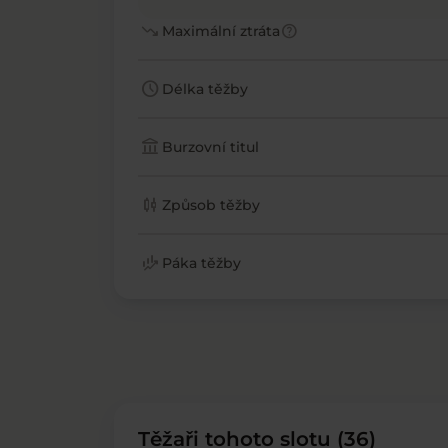
trending_down
help
Maximální ztráta
schedule
Délka těžby
account_balance
Burzovní titul
candlestick_chart
Způsob těžby
finance_mode
Páka těžby
Těžaři tohoto slotu (36)