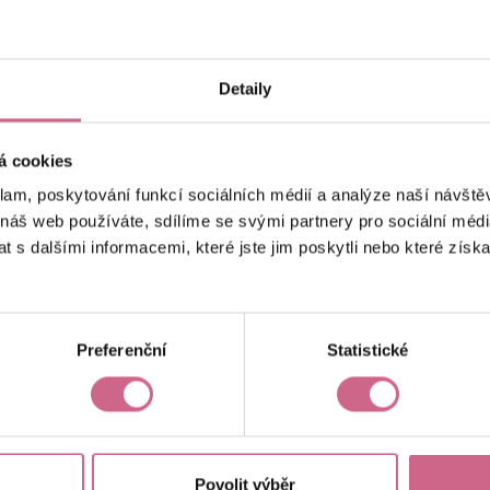
keyboard_arrow_left
keyboard_arrow_right
1
2
4
5
Detaily
á cookies
klam, poskytování funkcí sociálních médií a analýze naší návšt
 náš web používáte, sdílíme se svými partnery pro sociální média
 s dalšími informacemi, které jste jim poskytli nebo které získa
Aktuální výsledek
23 123,61 Kč
Preferenční
Statistické
Povolit výběr