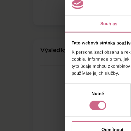
Souhlas
Tato webová stránka použív
Výsledky těžby
K personalizaci obsahu a re
cookie. Informace o tom, jak
tyto údaje mohou zkombinovat
používáte jejich služby.
Výběr
Nutné
souhlasu
Odmítnout