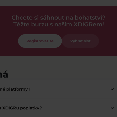
Chcete si sáhnout na bohatství?
Těžte burzu s naším XDIGRem!
Registrovat se
Vybrat slot
má
keyboard_arrow_down
bné platformy?
keyboard_arrow_down
na XDIGRu poplatky?