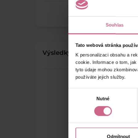
Souhlas
Tato webová stránka použív
Výsledky těžby
K personalizaci obsahu a re
cookie. Informace o tom, jak
tyto údaje mohou zkombinovat
používáte jejich služby.
Výběr
Nutné
souhlasu
Odmítnout