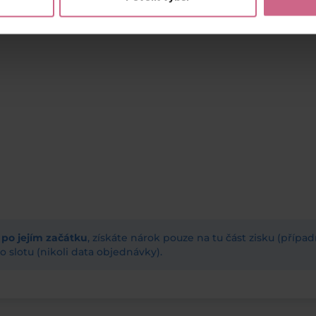
ž po jejím začátku
, získáte nárok pouze na tu část zisku (příp
 slotu (nikoli data objednávky).