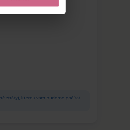
adně ztráty), kterou vám budeme počítat