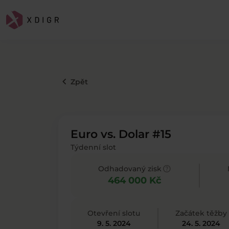
keyboard_arrow_left
Zpět
Euro vs. Dolar #15
Týdenní slot
help
Odhadovaný zisk
464 000 Kč
Otevření slotu
Začátek těžby
9. 5. 2024
24. 5. 2024