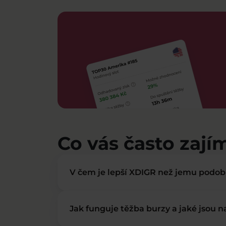
Co vás často zají
V čem je lepší XDIGR než jemu podo
Jak funguje těžba burzy a jaké jsou 