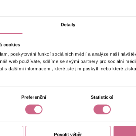
keyboard_arrow_left
keyboard_arrow_right
1
2
Detaily
á cookies
klam, poskytování funkcí sociálních médií a analýze naší návšt
 náš web používáte, sdílíme se svými partnery pro sociální média
 s dalšími informacemi, které jste jim poskytli nebo které získa
Aktuální výsledek
23 819,80 Kč
Preferenční
Statistické
Povolit výběr