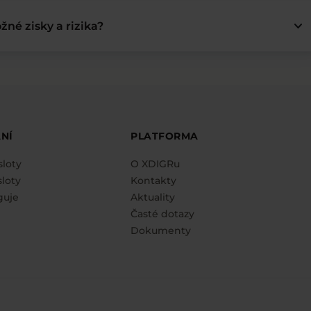
keyboard_arrow_down
žné zisky a rizika?
NÍ
PLATFORMA
sloty
O XDIGRu
loty
Kontakty
guje
Aktuality
Časté dotazy
Dokumenty