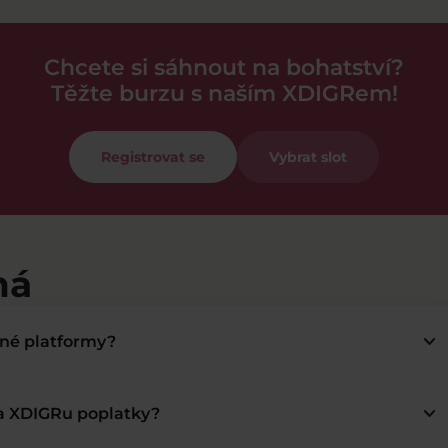
Chcete si sáhnout na bohatství?
Těžte burzu s naším XDIGRem!
Registrovat se
Vybrat slot
má
keyboard_arrow_down
bné platformy?
keyboard_arrow_down
na XDIGRu poplatky?