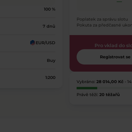
—
100 %
Poplatek za správu slotu
Pokuta za předčasné uko
7 dnů
EUR/USD
Pro vklad do sl
Registrovat se
Buy
1:200
Vybráno:
28 014,00 Kč
- 1
Právě těží:
20 těžařů