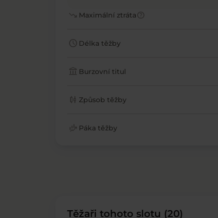
trending_down
help
Maximální ztráta
schedule
Délka těžby
account_balance
Burzovní titul
candlestick_chart
Způsob těžby
finance_mode
Páka těžby
Těžaři tohoto slotu (20)