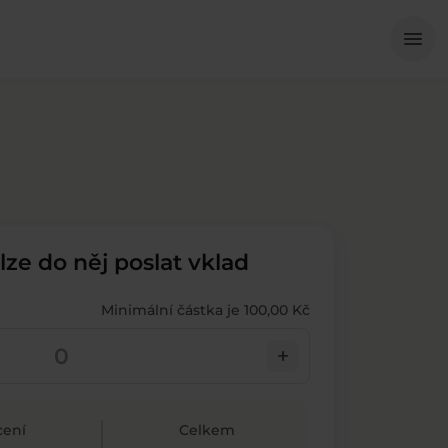
Me
menu
 lze do něj poslat vklad
Minimální částka je 100,00 Kč
add
ení
Celkem