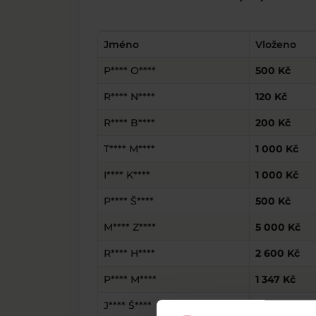
Jméno
Vloženo
P**** O****
500 Kč
R**** N****
120 Kč
R**** B****
200 Kč
T**** M****
1 000 Kč
I**** K****
1 000 Kč
P**** Š****
500 Kč
M**** Z****
5 000 Kč
R**** H****
2 600 Kč
P**** M****
1 347 Kč
J**** Š****
2 500 Kč