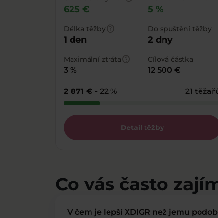
625 €
5 %
help
Délka těžby
Do spuštění těžby
1 den
2 dny
help
Maximální ztráta
Cílová částka
3 %
12 500 €
2 871 €
- 22 %
21 těžař
Detail těžby
Co vás často zají
V čem je lepší XDIGR než jemu podo