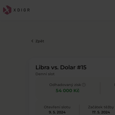
keyboard_arrow_left
Zpět
Libra vs. Dolar #15
Denní slot
help
Odhadovaný zisk
54 000 Kč
Otevření slotu
Začátek těžby
9. 5. 2024
17. 5. 2024