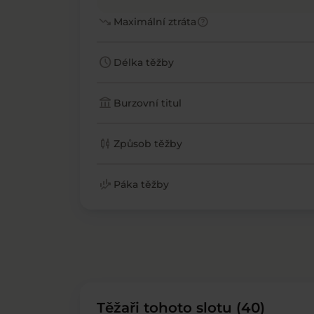
trending_down
help
Maximální ztráta
schedule
Délka těžby
account_balance
Burzovní titul
candlestick_chart
Způsob těžby
finance_mode
Páka těžby
Těžaři tohoto slotu (40)