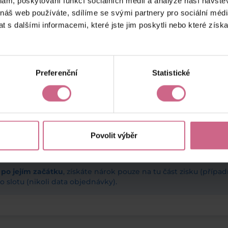
klam, poskytování funkcí sociálních médií a analýze naší návšt
 náš web používáte, sdílíme se svými partnery pro sociální média
 s dalšími informacemi, které jste jim poskytli nebo které získa
Preferenční
Statistické
Povolit výběr
ž po jejím začátku
, získáte nárok pouze na tu část zisku (příp
 slotu (nikoli data objednávky).