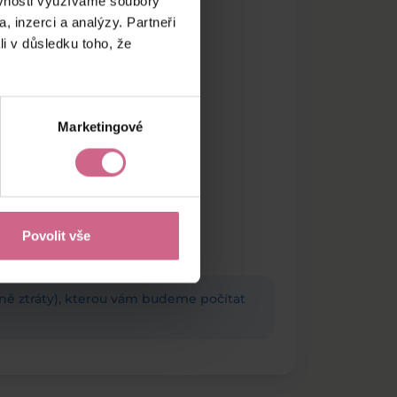
ěvnosti využíváme soubory
, inzerci a analýzy. Partneři
li v důsledku toho, že
Marketingové
Povolit vše
adně ztráty), kterou vám budeme počítat