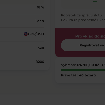
—
18 %
Poplatek za správu slotu
Pokuta za předčasné uko
1 den
GBP/USD
Pro vklad do sl
Registrovat se
Sell
1:200
Vybráno:
174 916,00 Kč
- 8
Právě těží:
40 těžařů