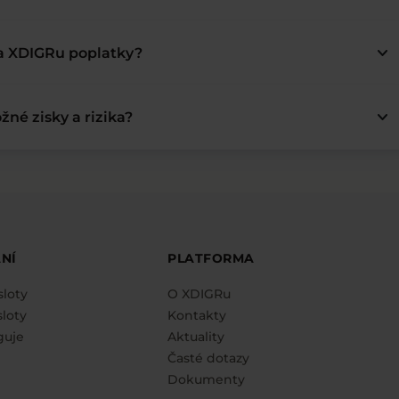
keyboard_arrow_down
na XDIGRu poplatky?
keyboard_arrow_down
žné zisky a rizika?
NÍ
PLATFORMA
sloty
O XDIGRu
loty
Kontakty
guje
Aktuality
Časté dotazy
Dokumenty