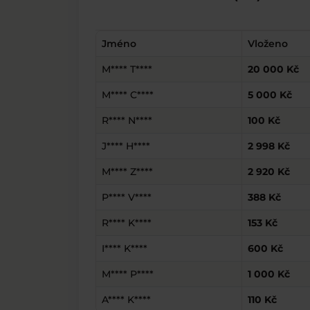
Jméno
Vloženo
M**** T****
20 000 Kč
M**** C****
5 000 Kč
R**** N****
100 Kč
J**** H****
2 998 Kč
M**** Z****
2 920 Kč
P**** V****
388 Kč
R**** K****
153 Kč
I**** K****
600 Kč
M**** P****
1 000 Kč
A**** K****
110 Kč