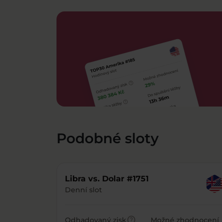
Podobné sloty
Libra vs. Dolar #1751
Denní slot
help
Odhadovaný zisk
Možné zhodnocení