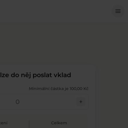
Me
menu
 lze do něj poslat vklad
Minimální částka je 100,00 Kč
add
ení
Celkem