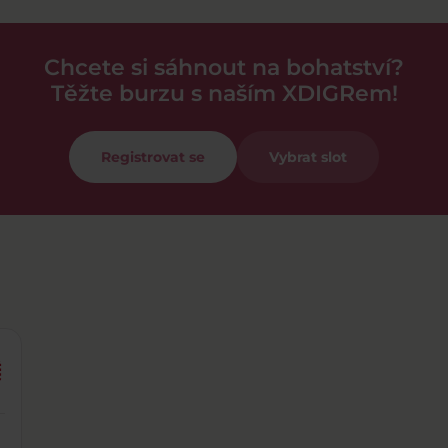
Chcete si sáhnout na bohatství?
Těžte burzu s naším XDIGRem!
Registrovat se
Vybrat slot