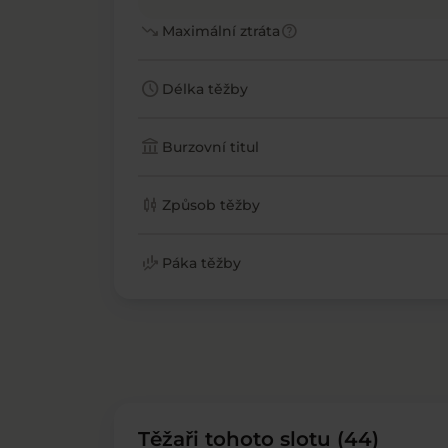
trending_down
help
Maximální ztráta
schedule
Délka těžby
account_balance
Burzovní titul
candlestick_chart
Způsob těžby
finance_mode
Páka těžby
Těžaři tohoto slotu (44)