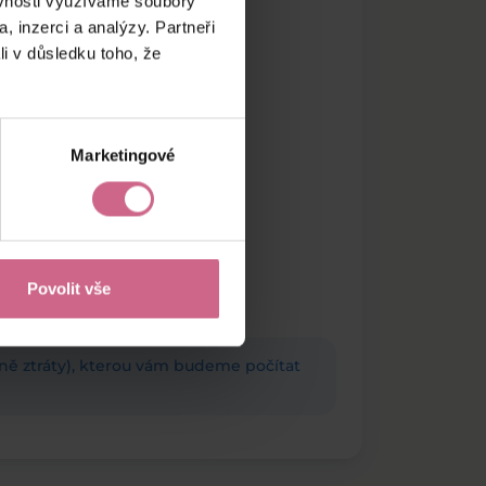
ěvnosti využíváme soubory
, inzerci a analýzy. Partneři
li v důsledku toho, že
Marketingové
Povolit vše
adně ztráty), kterou vám budeme počítat