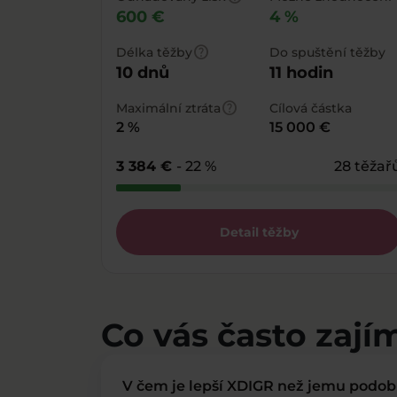
600 €
4 %
help
Délka těžby
Do spuštění těžby
10 dnů
11 hodin
help
Maximální ztráta
Cílová částka
2 %
15 000 €
3 384 €
- 22 %
28 těžař
Detail těžby
Co vás často zají
V čem je lepší XDIGR než jemu podo