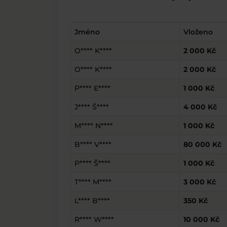
Jméno
Vloženo
O**** K****
2 000 Kč
O**** K****
2 000 Kč
P**** E****
1 000 Kč
J**** Š****
4 000 Kč
M**** N****
1 000 Kč
B**** V****
80 000 Kč
P**** Š****
1 000 Kč
T**** M****
3 000 Kč
L**** B****
350 Kč
R**** W****
10 000 Kč