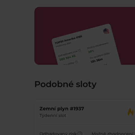
Podobné sloty
Zemní plyn #1937
Týdenní slot
help
Odhadovaný zisk
Možné zhodnocení