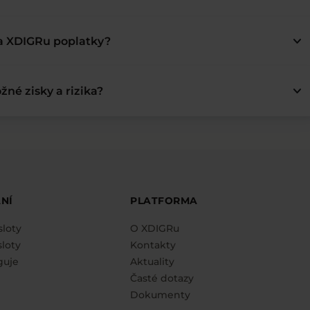
keyboard_arrow_down
na XDIGRu poplatky?
keyboard_arrow_down
žné zisky a rizika?
NÍ
PLATFORMA
sloty
O XDIGRu
loty
Kontakty
guje
Aktuality
Časté dotazy
Dokumenty