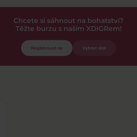
Chcete si sáhnout na bohatství?
Těžte burzu s naším XDIGRem!
Registrovat se
Vybrat slot