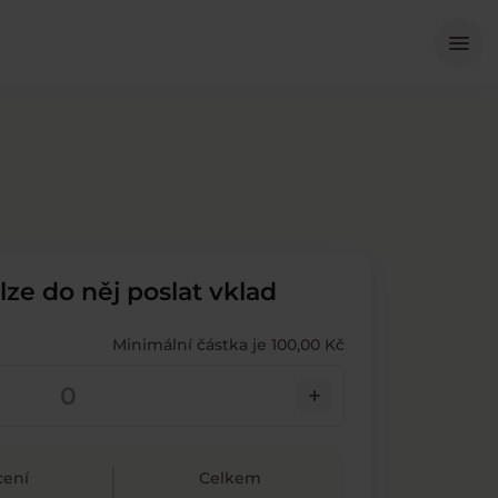
Me
menu
 lze do něj poslat vklad
Minimální částka je 100,00 Kč
add
ení
Celkem