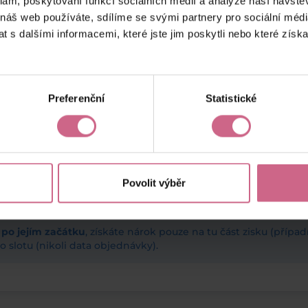
klam, poskytování funkcí sociálních médií a analýze naší návšt
 náš web používáte, sdílíme se svými partnery pro sociální média
 s dalšími informacemi, které jste jim poskytli nebo které získa
Preferenční
Statistické
Povolit výběr
ž po jejím začátku
, získáte nárok pouze na tu část zisku (příp
 slotu (nikoli data objednávky).