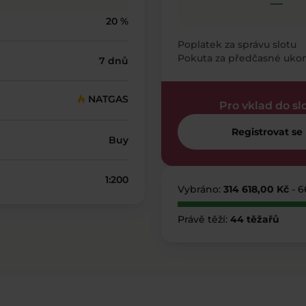
—
20 %
Poplatek za správu slotu
Pokuta za předčasné uko
7 dnů
NATGAS
Pro vklad do sl
Registrovat se
Buy
1:200
Vybráno:
314 618,00 Kč
- 
Právě těží:
44 těžařů