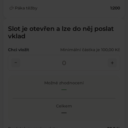
finance_mode
Páka těžby
1:200
Slot je otevřen a lze do něj poslat
vklad
Chci vložit
Minimální částka je 100,00 Kč
check_indeterminate_small
add
Možné zhodnocení
—
Celkem
—