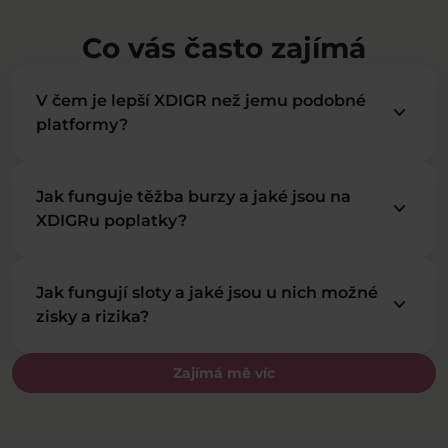
Co vás často zajímá
V čem je lepší XDIGR než jemu podobné
keyboard_arrow_down
platformy?
Jak funguje těžba burzy a jaké jsou na
keyboard_arrow_down
XDIGRu poplatky?
Jak fungují sloty a jaké jsou u nich možné
keyboard_arrow_down
zisky a rizika?
Zajímá mě víc