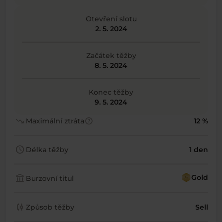
Otevření slotu
2. 5. 2024
Začátek těžby
8. 5. 2024
Konec těžby
9. 5. 2024
trending_down
help
Maximální ztráta
12 %
schedule
Délka těžby
1 den
account_balance
Gold
Burzovní titul
candlestick_chart
Způsob těžby
Sell