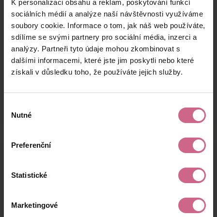
K personalizaci obsahu a reklam, poskytování funkcí
M****
7. 5. 2024
218 Kč
41 Kč
H****
15:18:51
sociálních médií a analýze naší návštěvnosti využíváme
soubory cookie. Informace o tom, jak náš web používáte,
M****
7. 5. 2024
25 000 Kč
4 750 Kč
sdílíme se svými partnery pro sociální média, inzerci a
T****
14:33:19
analýzy. Partneři tyto údaje mohou zkombinovat s
R****
7. 5. 2024
dalšími informacemi, které jste jim poskytli nebo které
10 000 Kč
1 900 Kč
L****
14:03:05
získali v důsledku toho, že používáte jejich služby.
keyboard_arrow_left
keyboard_arrow_right
1
2
…
6
Výběr
Nutné
souhlasu
Preferenční
Výsledky těžby
Statistické
Aktuální výsledek
Marketingové
11 826,52 Kč