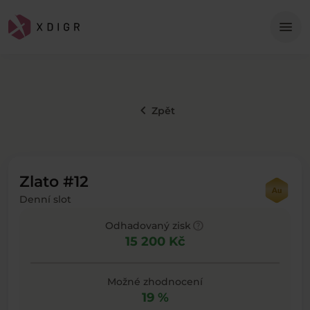
Me
menu
keyboard_arrow_left
Zpět
Zlato #12
Denní slot
help
Odhadovaný zisk
15 200 Kč
Možné zhodnocení
19 %