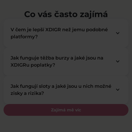
Co vás často zajímá
V čem je lepší XDIGR než jemu podobné
keyboard_arrow_down
platformy?
Jak funguje těžba burzy a jaké jsou na
keyboard_arrow_down
XDIGRu poplatky?
Jak fungují sloty a jaké jsou u nich možné
keyboard_arrow_down
zisky a rizika?
Zajímá mě víc