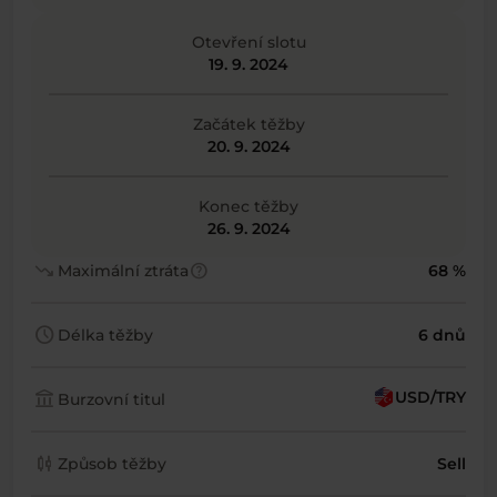
Otevření slotu
19. 9. 2024
Začátek těžby
20. 9. 2024
Konec těžby
26. 9. 2024
trending_down
help
Maximální ztráta
68 %
schedule
Délka těžby
6 dnů
account_balance
USD/TRY
Burzovní titul
candlestick_chart
Způsob těžby
Sell