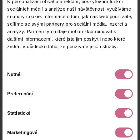
K personalizaci obsahu a reklam, poskytování funkcí
R****
19. 9. 2024
2 500 Kč
4 299 Kč
H****
20:03:17
sociálních médií a analýze naší návštěvnosti využíváme
soubory cookie. Informace o tom, jak náš web používáte,
J****
19. 9. 2024
700 Kč
1 203 Kč
sdílíme se svými partnery pro sociální média, inzerci a
K****
19:01:47
analýzy. Partneři tyto údaje mohou zkombinovat s
K****
19. 9. 2024
dalšími informacemi, které jste jim poskytli nebo které
30 000 Kč
51 599 Kč
Z****
18:14:10
získali v důsledku toho, že používáte jejich služby.
keyboard_arrow_left
keyboard_arrow_right
1
2
4
Výběr
Nutné
souhlasu
Preferenční
Výsledky těžby
Statistické
Aktuální výsledek
Marketingové
-12 824,69 Kč