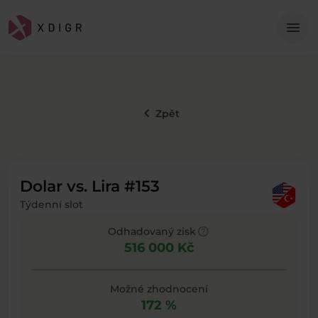
Me
menu
keyboard_arrow_left
Zpět
Dolar vs. Lira #153
Týdenní slot
help
Odhadovaný zisk
516 000 Kč
Možné zhodnocení
172 %