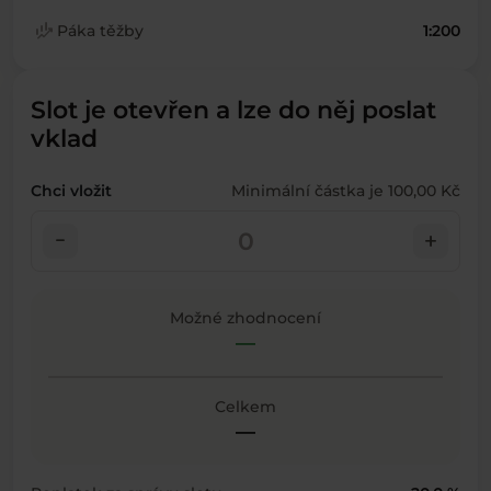
finance_mode
Páka těžby
1:200
Slot je otevřen a lze do něj poslat
vklad
Chci vložit
Minimální částka je 100,00 Kč
check_indeterminate_small
add
Možné zhodnocení
—
Celkem
—