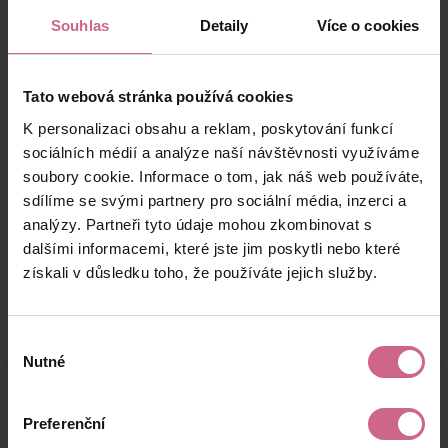
Souhlas
Detaily
Více o cookies
Tato webová stránka používá cookies
K personalizaci obsahu a reklam, poskytování funkcí
sociálních médií a analýze naší návštěvnosti využíváme
XDIGR PRO startuje 30. července. Buďte mezi
soubory cookie. Informace o tom, jak náš web používáte,
prvními a seznamte se s novou generací
sdílíme se svými partnery pro sociální média, inzerci a
platformy
analýzy. Partneři tyto údaje mohou zkombinovat s
Spouštíme XDIGR PRO. Představujeme nové funkce
dalšími informacemi, které jste jim poskytli nebo které
platformy i možnost podílet se na jejím dalším
získali v důsledku toho, že používáte jejich služby.
rozvoji prostřednictvím podnikových dluhopisů.
chevron_right
Přečíst článek
Výběr
Nutné
souhlasu
Preferenční