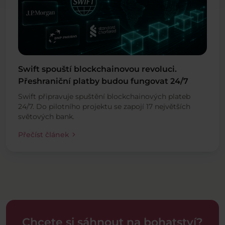
Swift spouští blockchainovou revoluci.
Přeshraniční platby budou fungovat 24/7
Swift připravuje spuštění blockchainových plateb
24/7. Do pilotního projektu se zapojí 17 největších
světových bank.
chevron_right
Přečíst článek
Chcete si sáhnout na bohatství?