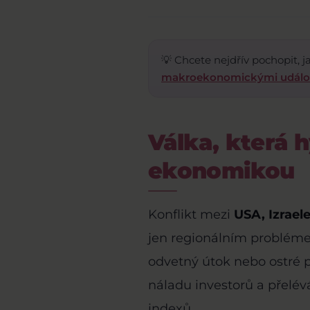
💡 Chcete nejdřív pochopit,
makroekonomickými událos
Válka, která 
ekonomikou
Konflikt mezi
USA, Izrael
jen regionálním probléme
odvetný útok nebo ostré p
náladu investorů a přelév
indexů.