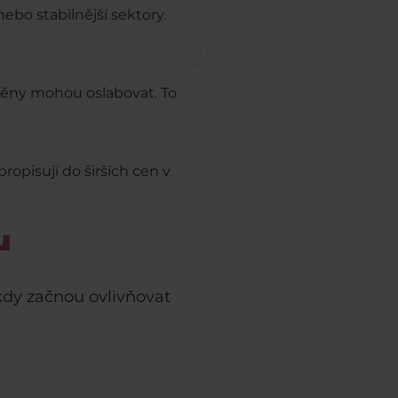
nebo stabilnější sektory.
 měny mohou oslabovat. To
opisují do širších cen v
u
 kdy začnou ovlivňovat