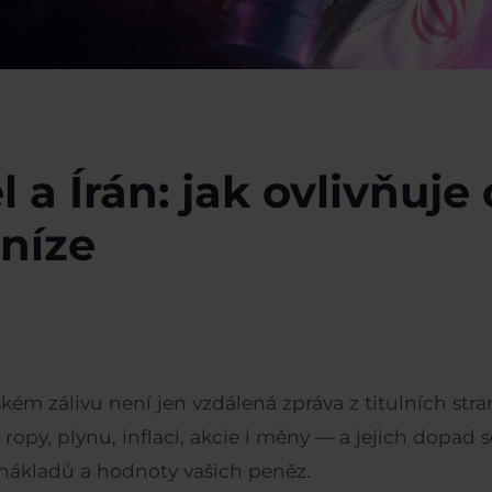
l a Írán: jak ovlivňuje
eníze
ském zálivu není jen vzdálená zpráva z titulních str
ropy, plynu, inflaci, akcie i měny — a jejich dopad
 nákladů a hodnoty vašich peněz.