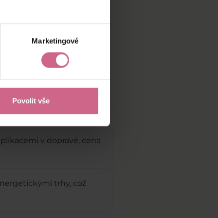
e přijde dál.
Marketingové
krétní dopady, které se
Povolit vše
plikacemi v dopravě, cena
energetickými trhy, což