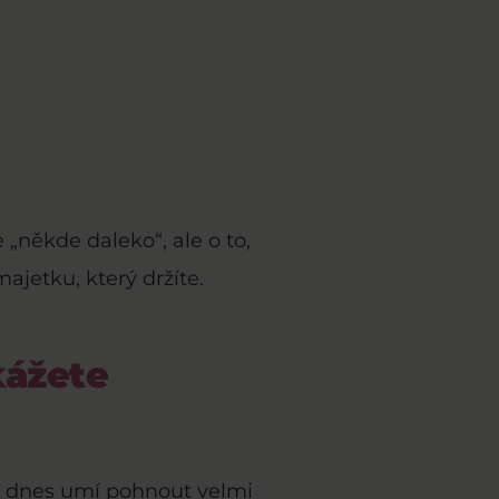
 „někde daleko“, ale o to,
ajetku, který držíte.
kážete
se dnes umí pohnout velmi