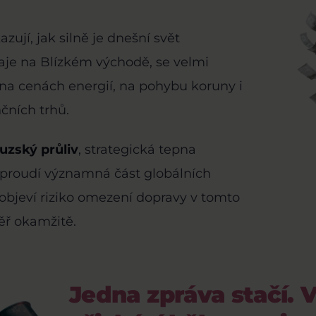
ují, jak silně je dnešní svět
raje na Blízkém východě, se velmi
 na cenách energií, na pohybu koruny i
čních trhů.
zský průliv
, strategická tepna
proudí významná část globálních
objeví riziko omezení dopravy v tomto
ěř okamžitě.
Jedna zpráva stačí. Vo