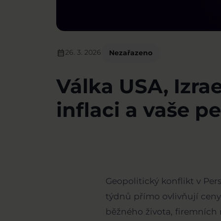
calendar_month
26. 3. 2026
Nezařazeno
Válka USA, Izrae
inflaci a vaše p
Geopolitický konflikt v Per
týdnů přímo ovlivňují ceny 
běžného života, firemních