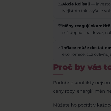
📉
Akcie kolísají
— investoři
Nejistota tak zvyšuje vola
💸
Měny reagují okamžitě
má dopad i na dovoz, nák
📈
Inflace může dostat no
ekonomice, což ovlivňuje
Proč by vás t
Podobné konflikty nejsou d
ceny ropy, energií, měn n
Můžete ho pocítit v každo