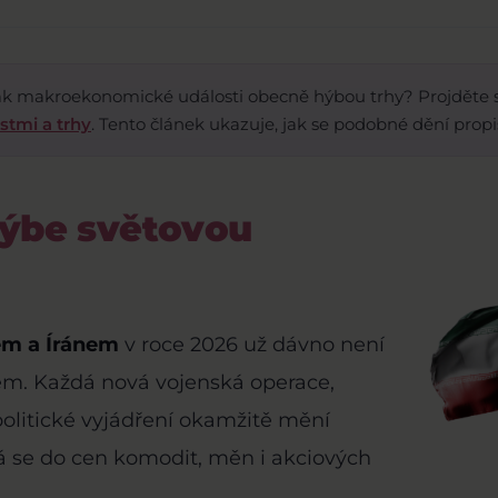
 jak makroekonomické události obecně hýbou trhy? Projděte 
tmi a trhy
. Tento článek ukazuje, jak se podobné dění propi
hýbe světovou
em a Íránem
v roce 2026 už dávno není
m. Každá nová vojenská operace,
olitické vyjádření okamžitě mění
á se do cen komodit, měn i akciových