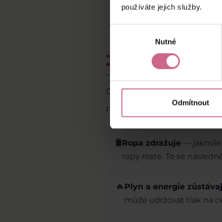
používáte jejich služby.
Výběr
Nutné
souhlasu
Jak válka ovl
Geopolitická eskalace se 
Odmítnout
mohou dotknout domácnost
🛢️
Ropa zdražuje
— jakmile
ropy roste. To se násled
🔥
Plyn a energie zůstávají
může udržovat tlak na ce