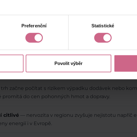
hlavně podle toho, co investoři čekají, ž
Preferenční
Statistické
ivňuje trhy a vaše peníze
nepropisuje jen do burzovních grafů. Má velmi kon
Povolit výběr
í, podnikatelů i investorů.
 trh začne počítat s rizikem výpadku dodávek nebo kom
ně promítá do cen pohonných hmot a dopravy.
 citlivé
— nervozita v regionu zvyšuje nejistotu napříč 
ny energií i v Evropě.