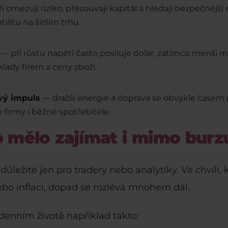
 omezují riziko, přesouvají kapitál a hledají bezpečnější 
tilitu na širším trhu.
— při růstu napětí často posiluje dolar, zatímco menší
lady firem a ceny zboží.
vý impuls
— dražší energie a doprava se obvykle časem pr
 firmy i běžné spotřebitele.
o mělo zajímat i mimo burz
ůležité jen pro tradery nebo analytiky. Ve chvíli,
ebo inflaci, dopad se rozlévá mnohem dál.
denním životě například takto: