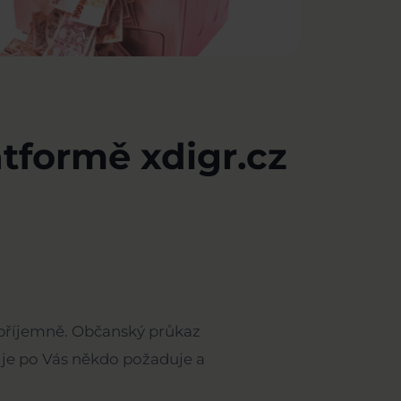
tformě xdigr.cz
epříjemně. Občanský průkaz
č je po Vás někdo požaduje a