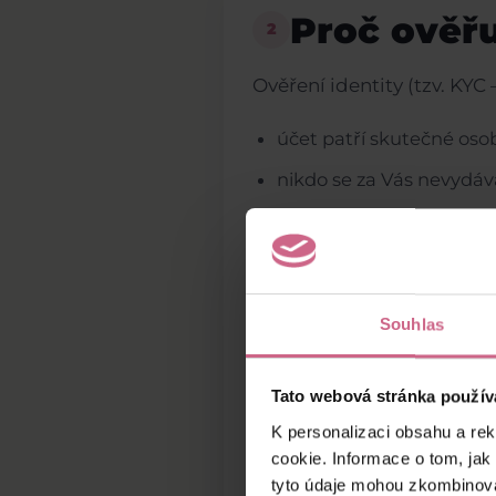
Proč ověřu
2
Ověření identity (tzv. KYC 
účet patří skutečné oso
nikdo se za Vás nevydáv
nedochází k neoprávněn
Díky tomu můžeme:
Souhlas
lépe chránit Vaše financ
předcházet krádežím ide
Tato webová stránka použív
zajistit bezpečné prostř
K personalizaci obsahu a re
cookie. Informace o tom, jak
Jednoduše řečeno – ověř
tyto údaje mohou zkombinovat