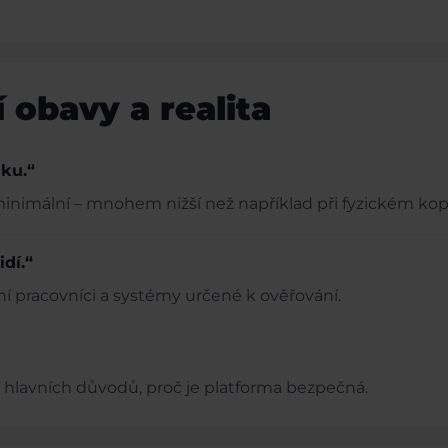
í obavy a realita
ku.“
minimální – mnohem nižší než například při fyzickém kop
dí.“
í pracovníci a systémy určené k ověřování.
z hlavních důvodů, proč je platforma bezpečná.