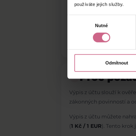
používáte jejich služby.
Ověření není p
Výběr
Nutné
souhlasu
Čím bezpečnější a lépe ov
Ověření identity pomáhá
Odmítnout
Proč požad
3
Výpis z účtu slouží k ověř
zákonných povinností a o
Výpis z účtu můžete nahr
(
1 Kč / 1 EUR
). Tento krok