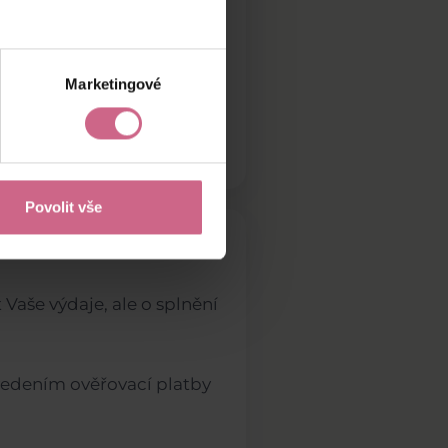
Marketingové
 běžní uživatelé.
Povolit vše
 Vaše výdaje, ale o splnění
vedením ověřovací platby