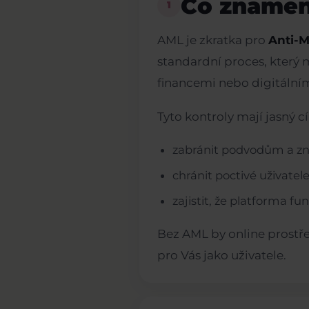
Co znamená
1
AML je zkratka pro
Anti-
standardní proces, který 
financemi nebo digitálním
Tyto kontroly mají jasný cí
zabránit podvodům a zne
chránit poctivé uživatele
zajistit, že platforma f
Bez AML by online prostře
pro Vás jako uživatele.