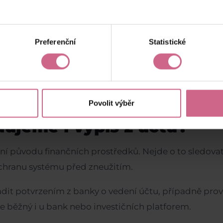
řekážka. Je to ochrana.
Preferenční
Statistické
ěřené prostředí platforma má, tím větší jistotu mají i její
 chránit účet, finance i důvěryhodnost celé platformy.
Povolit výběr
ujeme i výpis z účtu?
ení původu finančních prostředků. Nejde o to sledovat
chranu systému před zneužitím.
adit potvrzením z banky o vedení účtu, případně pro
 je běžný i u bank nebo investičních platforem.