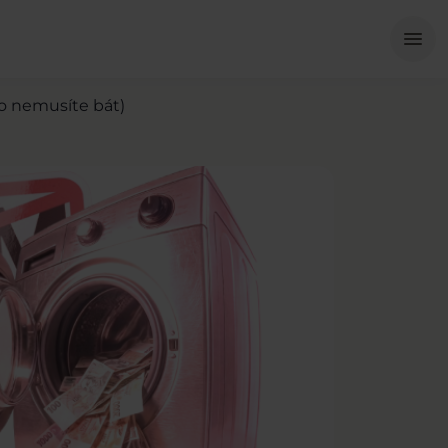
Me
menu
ho nemusíte bát)