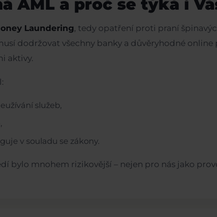
 AML a proč se týká i Vá
Money Laundering
, tedy opatření proti praní špinavý
musí dodržovat všechny banky a důvěryhodné online p
i aktivy.
l:
užívání služeb,
,
unguje v souladu se zákony.
dí bylo mnohem rizikovější – nejen pro nás jako prov