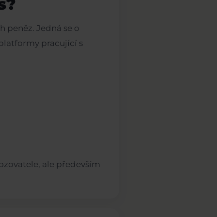
s?
ch peněz. Jedná se o
latformy pracující s
ozovatele, ale především