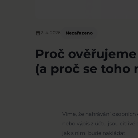
calendar_month
2. 4. 2026
Nezařazeno
Proč ověřujeme 
(a proč se toho
Víme, že nahrávání osobních
nebo výpis z účtu jsou citliv
jak s nimi bude nakládat.