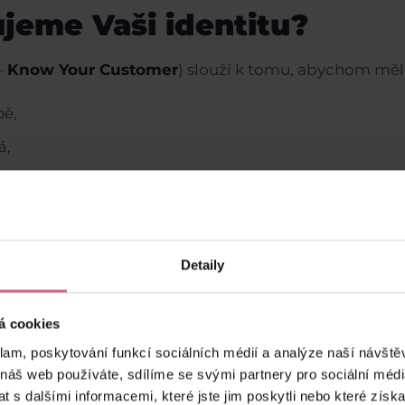
jeme Vaši identitu?
–
Know Your Customer
) slouží k tomu, abychom měli 
bě,
á,
ému nakládání s prostředky.
Detaily
e,
ntity,
á cookies
edí pro všechny uživatele.
klam, poskytování funkcí sociálních médií a analýze naší návšt
 náš web používáte, sdílíme se svými partnery pro sociální média
ený uživatel znamená bezpečnější platformu.
 s dalšími informacemi, které jste jim poskytli nebo které získa