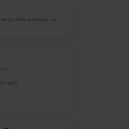
me tzv. AML kontrolu – a
itu?
šich dat?