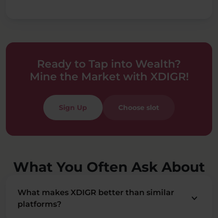
Ready to Tap into Wealth?
Mine the Market with XDIGR!
Sign Up
Choose slot
What You Often Ask About
What makes XDIGR better than similar
keyboard_arrow_down
platforms?