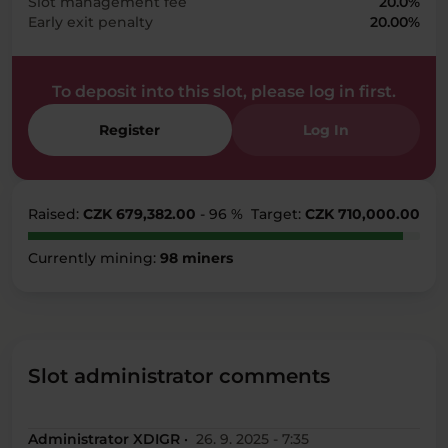
Slot management fee
20.0%
Early exit penalty
20.00%
To deposit into this slot, please log in first.
Register
Log In
Raised:
CZK 679,382.00
- 96 %
Target:
CZK 710,000.00
Currently mining:
98 miners
Slot administrator comments
Administrator XDIGR ·
26. 9. 2025 - 7:35