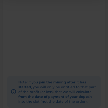
Note: If you
join the mining after it has
started
, you will only be entitled to that part
info
of the profit (or loss) that we will calculate
from the date of payment of your deposit
into the slot (not the date of the order).