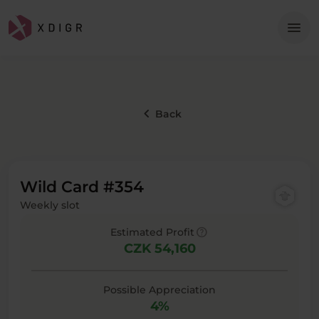
Me
menu
keyboard_arrow_left
Back
Wild Card #354
Weekly slot
help
Estimated Profit
CZK 54,160
Possible Appreciation
4%