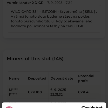
Administrator XDIGR ·
7. 9. 2025 - 7:24
WILD CARD 354 – BITCOIN -
Kryptoměna
( SELL ) .
V rámci tohoto slotu budeme sázet na pokles
tohoto burzovního titulu , kdy očekáváme jeho
hodnotu po ukončení těžby na cenu 103111.
Miners of this slot (145)
Potential
Name
Deposited
Deposit date
profit
M****
6. 9. 2025
CZK 100
CZK 4
P****
22:31:32
J****
6. 9. 2025
CZK 3,000
CZK 120