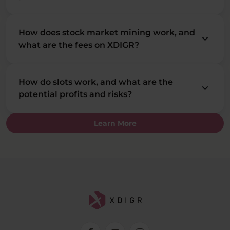
How does stock market mining work, and
keyboard_arrow_down
what are the fees on XDIGR?
How do slots work, and what are the
keyboard_arrow_down
potential profits and risks?
Learn More