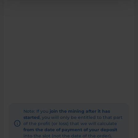
Note: If you
join the mining after it has
started
, you will only be entitled to that part
info
of the profit (or loss) that we will calculate
from the date of payment of your deposit
into the slot (not the date of the order).