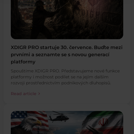
XDIGR PRO startuje 30. července. Buďte mezi
prvními a seznamte se s novou generací
platformy
Spouštíme XDIGR PRO. Představujeme nové funkce
platformy i možnost podílet se na jejím dalším
rozvoji prostřednictvím podnikových dluhopisů.
chevron_right
Read article