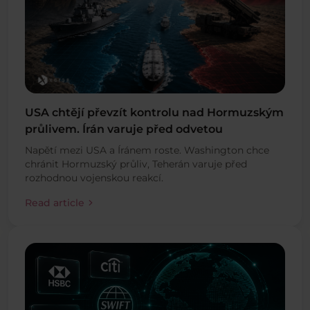
USA chtějí převzít kontrolu nad Hormuzským
průlivem. Írán varuje před odvetou
Napětí mezi USA a Íránem roste. Washington chce
chránit Hormuzský průliv, Teherán varuje před
rozhodnou vojenskou reakcí.
chevron_right
Read article