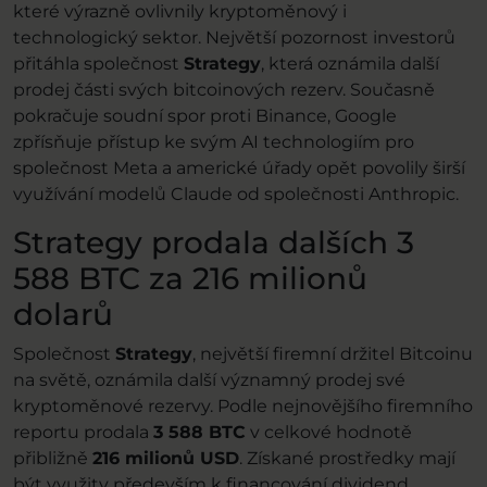
které výrazně ovlivnily kryptoměnový i
technologický sektor. Největší pozornost investorů
přitáhla společnost
Strategy
, která oznámila další
prodej části svých bitcoinových rezerv. Současně
pokračuje soudní spor proti Binance, Google
zpřísňuje přístup ke svým AI technologiím pro
společnost Meta a americké úřady opět povolily širší
využívání modelů Claude od společnosti Anthropic.
Strategy prodala dalších 3
588 BTC za 216 milionů
dolarů
Společnost
Strategy
, největší firemní držitel Bitcoinu
na světě, oznámila další významný prodej své
kryptoměnové rezervy. Podle nejnovějšího firemního
reportu prodala
3 588 BTC
v celkové hodnotě
přibližně
216 milionů USD
. Získané prostředky mají
být využity především k financování dividend