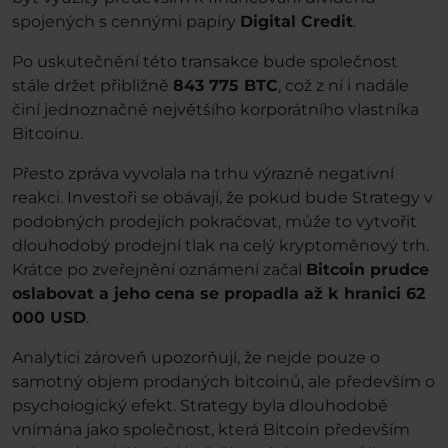
spojených s cennými papíry
Digital Credit
.
Po uskutečnění této transakce bude společnost
stále držet přibližně
843 775 BTC
, což z ní i nadále
činí jednoznačně největšího korporátního vlastníka
Bitcoinu.
Přesto zpráva vyvolala na trhu výrazně negativní
reakci. Investoři se obávají, že pokud bude Strategy v
podobných prodejích pokračovat, může to vytvořit
dlouhodobý prodejní tlak na celý kryptoměnový trh.
Krátce po zveřejnění oznámení začal
Bitcoin prudce
oslabovat a jeho cena se propadla až k hranici 62
000 USD
.
Analytici zároveň upozorňují, že nejde pouze o
samotný objem prodaných bitcoinů, ale především o
psychologický efekt. Strategy byla dlouhodobě
vnímána jako společnost, která Bitcoin především