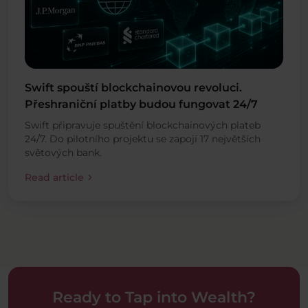
Swift spouští blockchainovou revoluci.
Přeshraniční platby budou fungovat 24/7
Swift připravuje spuštění blockchainových plateb
24/7. Do pilotního projektu se zapojí 17 největších
světových bank.
chevron_right
Read article
Ready to Tap into Wealth?