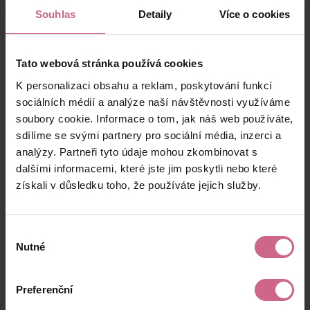
odpovědného nasazení umělé inteligence. Tento
Souhlas
Detaily
Více o cookies
krok může posílit konkurenci na trhu AI a urychlit
další vývoj pokročilých jazykových modelů.
Tato webová stránka používá cookies
Kryptoměnový trh zůstává
K personalizaci obsahu a reklam, poskytování funkcí
pod silným tlakem
sociálních médií a analýze naší návštěvnosti využíváme
soubory cookie. Informace o tom, jak náš web používáte,
Události posledních dnů potvrzují, že kryptoměnový
sdílíme se svými partnery pro sociální média, inzerci a
trh je stále citlivější nejen na makroekonomické
analýzy. Partneři tyto údaje mohou zkombinovat s
faktory, ale také na kroky největších společností,
dalšími informacemi, které jste jim poskytli nebo které
regulatorní rozhodnutí a vývoj v oblasti umělé
získali v důsledku toho, že používáte jejich služby.
inteligence.
Největší pozornost investorů nyní směřuje ke
společnosti
Strategy
. Další případné prodeje
Výběr
Nutné
bitcoinových rezerv by mohly znamenat pokračující
souhlasu
tlak na cenu Bitcoinu i celého trhu. Současně budou
investoři sledovat vývoj soudního řízení proti
Preferenční
Binance, další regulatorní kroky ve Spojených