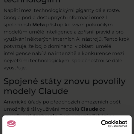
Napětí mezi technologickými giganty dále roste.
Google podle dostupných informací omezil
společnosti
Meta
přístup ke svým pokročilým
modelům umělé inteligence a zpřísnil pravidla pro
využívání některých interních AI nástrojů. Tento krok
potvrzuje, že boj o dominanci v oblasti umělé
inteligence nabírá na intenzitě a konkurence mezi
největšími technologickými společnostmi se dále
vyostřuje.
Spojené státy znovu povolily
modely Claude
Americké úřady po předchozích omezeních opět
umožnily širší využívání modelů
Claude
od
společnosti
Anthropic
. Rozhodnutí přichází po
jednáních mezi firmou a regulátory a naznačuje, že
byly splněny požadavky týkající se bezpečnosti a