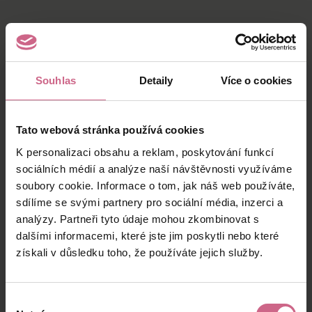
More from Uncategorized
Souhlas
Detaily
Více o cookies
Tato webová stránka používá cookies
K personalizaci obsahu a reklam, poskytování funkcí
sociálních médií a analýze naší návštěvnosti využíváme
soubory cookie. Informace o tom, jak náš web používáte,
sdílíme se svými partnery pro sociální média, inzerci a
analýzy. Partneři tyto údaje mohou zkombinovat s
dalšími informacemi, které jste jim poskytli nebo které
XDIGR PRO startuje 30. července. Buďte mezi
získali v důsledku toho, že používáte jejich služby.
prvními a seznamte se s novou generací
platformy
Spouštíme XDIGR PRO. Představujeme nové funkce
Výběr
platformy i možnost podílet se na jejím dalším