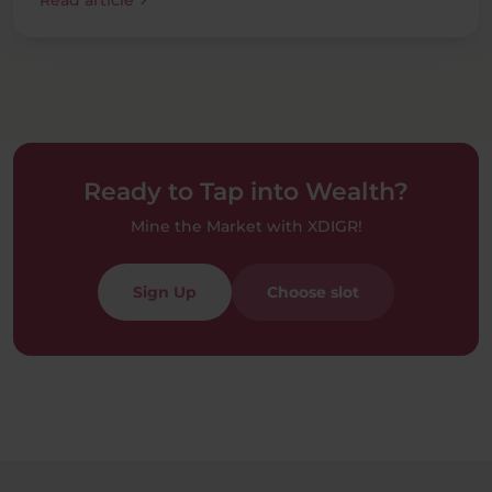
chevron_right
Read article
Ready to Tap into Wealth?
Mine the Market with XDIGR!
Sign Up
Choose slot