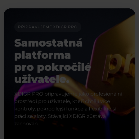
PŘIPRAVUJEME XDIGR PRO
Samostatná
platforma
pro pokročilé
uživatele.
XDIGR PRO připravujeme jako profesionální
prostředí pro uživatele, kteří chtějí více
kontroly, pokročilejší funkce a flexibilnější
práci se sloty. Stávající XDIGR zůstává
zachován.