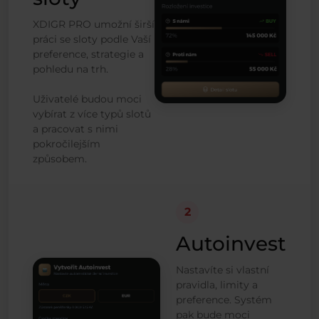
XDIGR PRO umožní širší
práci se sloty podle Vaší
preference, strategie a
pohledu na trh.
Uživatelé budou moci
vybírat z více typů slotů
a pracovat s nimi
pokročilejším
způsobem.
2
Autoinvest
Nastavíte si vlastní
pravidla, limity a
preference. Systém
pak bude moci