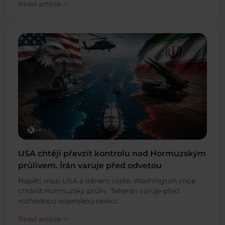
chevron_right
Read article
USA chtějí převzít kontrolu nad Hormuzským
průlivem. Írán varuje před odvetou
Napětí mezi USA a Íránem roste. Washington chce
chránit Hormuzský průliv, Teherán varuje před
rozhodnou vojenskou reakcí.
chevron_right
Read article