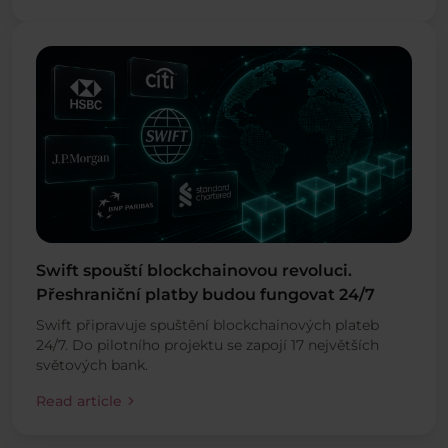
Swift spouští blockchainovou revoluci.
Přeshraniční platby budou fungovat 24/7
Swift připravuje spuštění blockchainových plateb
24/7. Do pilotního projektu se zapojí 17 největších
světových bank.
chevron_right
Read article