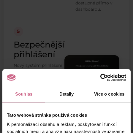
dostupné přímo v
dashboardu.
5
Bezpečnější
přihlášení
Nový systém přihlášení
bude postavený s
důrazem na vyšší
ochranu uživatelských
účtů, osobních údajů a
Souhlas
Detaily
Více o cookies
prostředků.
Přístup do platformy
Tato webová stránka používá cookies
má být pohodlný a
zároveň bezpečnější
K personalizaci obsahu a reklam, poskytování funkcí
proti neoprávněnému
sociálních médií a analýze naší návštěvnosti využíváme