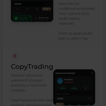
automaticky
rozdělovat prostředky
mezi vybrané sloty
podle Vašeho
nastavení.
Cílem je zjednodušit
práci a ušetřit čas.
3
CopyTrading
Sledujte výkonnost
vybraných strategií,
statistiky a historické
výsledky.
CopyTrading přinese lepší
přehled, transparentnější