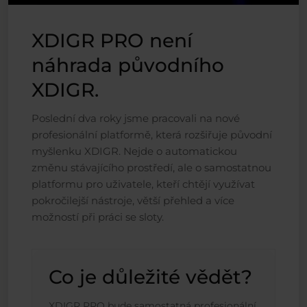
XDIGR PRO není
náhrada původního
XDIGR.
Poslední dva roky jsme pracovali na nové
profesionální platformě, která rozšiřuje původní
myšlenku XDIGR. Nejde o automatickou
změnu stávajícího prostředí, ale o samostatnou
platformu pro uživatele, kteří chtějí využívat
pokročilejší nástroje, větší přehled a více
možností při práci se sloty.
Co je důležité vědět?
XDIGR PRO bude samostatná profesionální