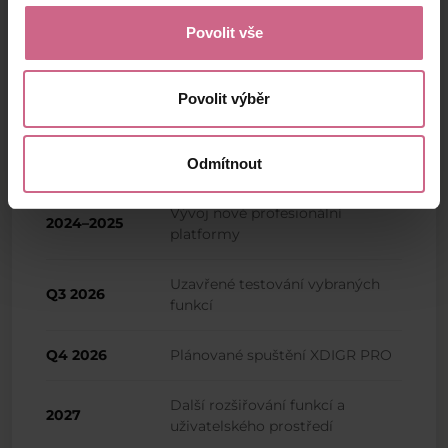
spuštění představíme společně s oficiálním
Povolit vše
oznámením.
Povolit výběr
Roadmap
Odmítnout
Vývoj nové profesionální
2024–2025
platformy
Uzavřené testování vybraných
Q3 2026
funkcí
Q4 2026
Plánované spuštění XDIGR PRO
Další rozšiřování funkcí a
2027
uživatelského prostředí