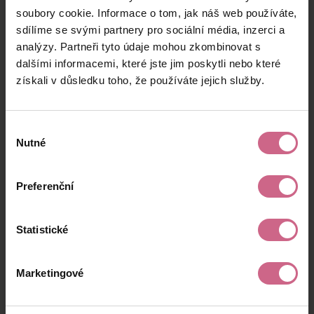
přístupu.
soubory cookie. Informace o tom, jak náš web používáte,
sdílíme se svými partnery pro sociální média, inzerci a
analýzy. Partneři tyto údaje mohou zkombinovat s
dalšími informacemi, které jste jim poskytli nebo které
Přechod do XDIGR
získali v důsledku toho, že používáte jejich služby.
PRO
Výběr
Přechod do XDIGR PRO nebude
Nutné
automatický. Každý uživatel se bude moci
souhlasu
sám rozhodnout, zda chce novou
profesionální platformu využívat.
Preferenční
Pro převod zůstatku připravujeme
jednoduchý konvertor přímo na webu. Díky
Statistické
němu bude možné převést dostupný
zůstatek ze stávajícího XDIGR do XDIGR
Marketingové
PRO podle vlastního rozhodnutí uživatele.
Podrobnosti k převodu, dostupnosti a