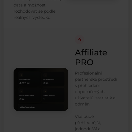
data a možnost
rozhodovat se podle
reálných výsledků.
4
Affiliate
PRO
Profesionální
partnerské prostředí
s přehledem
doporučených
uživatelů, statistik a
odměn.
Vše bude
přehlednější,
jednodušší a